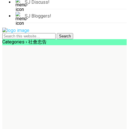
SJ Discuss!
SJ Bloggers!
Categories ›
社會忠告