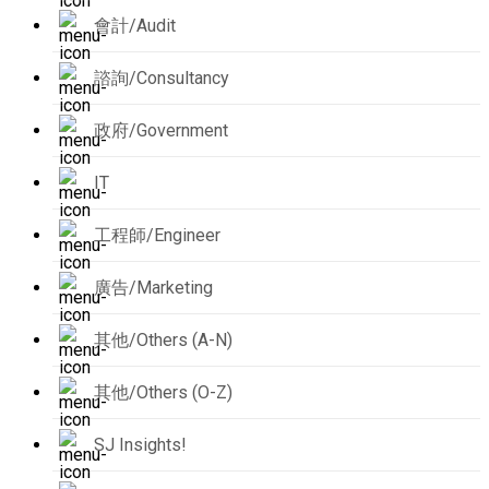
會計/Audit
諮詢/Consultancy
政府/Government
IT
工程師/Engineer
廣告/Marketing
其他/Others (A-N)
其他/Others (O-Z)
SJ Insights!