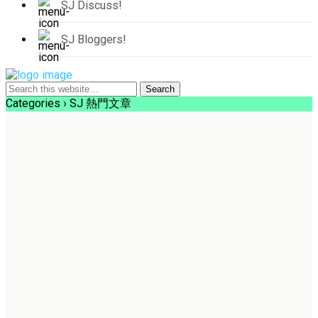
SJ Discuss!
SJ Bloggers!
Categories ›
SJ 熱門文章