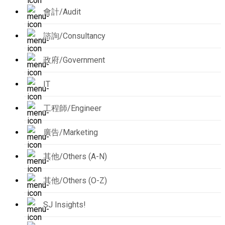
會計/Audit
諮詢/Consultancy
政府/Government
IT
工程師/Engineer
廣告/Marketing
其他/Others (A-N)
其他/Others (O-Z)
SJ Insights!