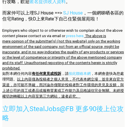
行攻略，歡迎
匿名提供收入資料
。
而家仲可以上埋SJ House ==>
SJ House
，一個網睇晒各區的
住宅Rating，快D上來Rate下自己住緊個屋苑啦！
Employers who object to or otherwise wish to complain about the above
content please contact us via email or
press here
.
The above is
mere opinion of the submitter(s) (not this website) only on the working
environment of the said company, not from an official source, might be
inaccurate, and in no way indicates the quality of any products or services
or the level of competence or integrity of the above mentioned company
and its staff. Unauthorised reposting of the contents herein is strictly
prohibited.
如對本網任何內容
有任何意見或投訴
，請
按此聯絡本網
，本網會盡快為您處
理問題。
以上內容僅為投稿者之個人意見，不代表本網立場，並非來自官方
渠道，亦可能不準確，而評論亦僅限於投稿者對工作環境的意見及反饋，與
上述公司的員工或產品或服務質素或工作能力及品格誠信完全無關。未經授
權切勿轉載以上內容至第三方網站，違者必究。
立即加入StealJobs@FB 更多90後上位攻
略