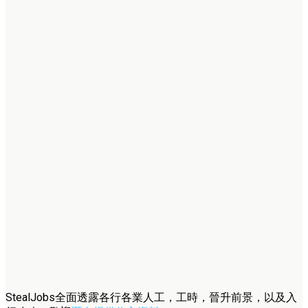
StealJobs全面透露各行各業人工，工時，晉升前景，以及入