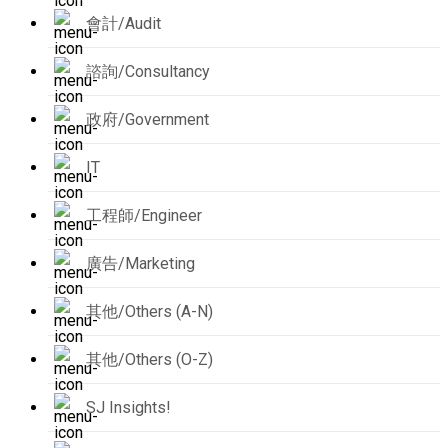
會計/Audit
諮詢/Consultancy
政府/Government
IT
工程師/Engineer
廣告/Marketing
其他/Others (A-N)
其他/Others (O-Z)
SJ Insights!