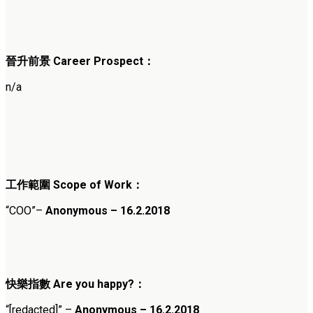
晉升前景
Career Prospect
：
n/a
工作範圍
Scope of Work
：
“COO”
–
Anonymous – 16.2.2018
快樂指數
Are you happy?
：
“[redacted]”
–
Anonymous – 16.2.2018