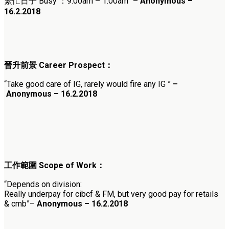
繁忙日子
Busy ：9:00am – 1:00am” –
Anonymous –
16.2.2018
晉升前景
Career Prospect
：
“Take good care of IG, rarely would fire any IG ”
–
Anonymous – 16.2.2018
工作範圍
Scope of Work
：
“Depends on division:
Really underpay for cibcf & FM, but very good pay for retails
& cmb”
–
Anonymous – 16.2.2018