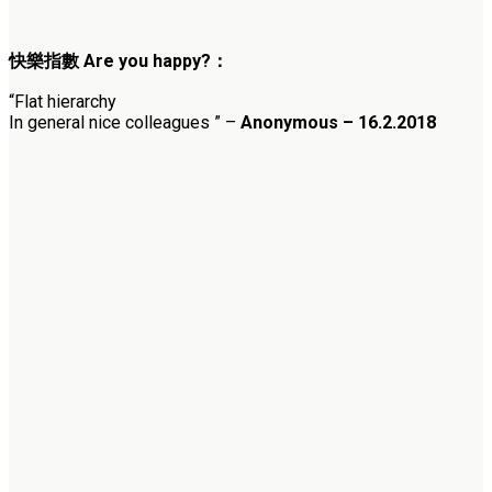
快樂指數
Are you happy?
：
“Flat hierarchy
In general nice colleagues ”
–
Anonymous – 16.2.2018