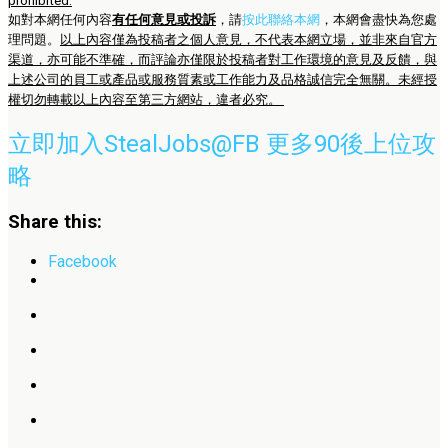
prohibited.
如對本網任何內容
有任何意見或投訴
，請
按此聯絡本網
，本網會盡快為您處
理問題。
以上內容僅為投稿者之個人意見，不代表本網立場，並非來自官方
渠道，亦可能不準確，而評論亦僅限於投稿者對工作環境的意見及反饋，與
上述公司的員工或產品或服務質素或工作能力及品格誠信完全無關。未經授
權切勿轉載以上內容至第三方網站，違者必究。
立即加入StealJobs@FB 更多90後上位攻
略
Share this:
Facebook