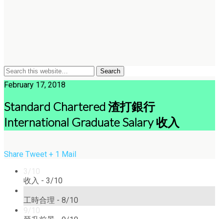
February 17, 2018
Standard Chartered 渣打銀行
International Graduate Salary 收入
Share
Tweet
+ 1
Mail
3/10
收入 -
3/10
8/10
工時合理 -
8/10
9/10