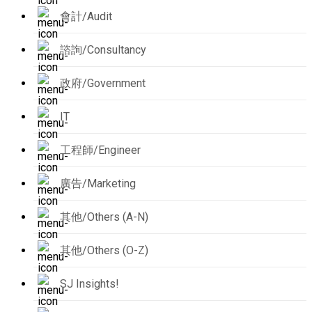
會計/Audit
諮詢/Consultancy
政府/Government
IT
工程師/Engineer
廣告/Marketing
其他/Others (A-N)
其他/Others (O-Z)
SJ Insights!