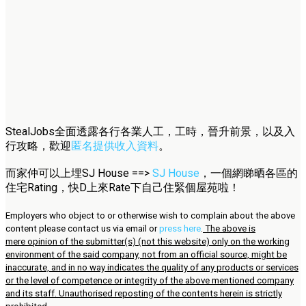
StealJobs全面透露各行各業人工，工時，晉升前景，以及入
行攻略，歡迎
匿名提供收入資料
。
而家仲可以上埋SJ House ==>
SJ House
，一個網睇晒各區的
住宅Rating，快D上來Rate下自己住緊個屋苑啦！
Employers who object to or otherwise wish to complain about the above
content please contact us via email or
press here
.
The above is
mere opinion of the submitter(s) (not this website) only on the working
environment of the said company, not from an official source, might be
inaccurate, and in no way indicates the quality of any products or services
or the level of competence or integrity of the above mentioned company
and its staff. Unauthorised reposting of the contents herein is strictly