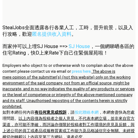
StealJobs全面透露各行各業人工，工時，晉升前景，以及入
行攻略，歡迎
匿名提供收入資料
。
而家仲可以上埋SJ House ==>
SJ House
，一個網睇晒各區的
住宅Rating，快D上來Rate下自己住緊個屋苑啦！
Employers who object to or otherwise wish to complain about the above
content please contact us via email or
press here
.
The above is
mere opinion of the submitter(s) (not this website) only on the working
environment of the said company, not from an official source, might be
inaccurate, and in no way indicates the quality of any products or services
or the level of competence or integrity of the above mentioned company
and its staff. Unauthorised reposting of the contents herein is strictly
prohibited.
如對本網任何內容
有任何意見或投訴
，請
按此聯絡本網
，本網會盡快為您處
理問題。
以上內容僅為投稿者之個人意見，不代表本網立場，並非來自官方
渠道，亦可能不準確，而評論亦僅限於投稿者對工作環境的意見及反饋，與
上述公司的員工或產品或服務質素或工作能力及品格誠信完全無關。未經授
權切勿轉載以上內容至第三方網站，違者必究。