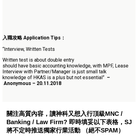
入職攻略 Application Tips：
“Interview, Written Tests
Written test is about double entry
should have basic accounting knowledge, with MPF, Lease
Interview with Partner/Manager is just small talk
knowledge of HKAS is a plus but not essential”
–
Anonymous – 20.11.2018
關注高質內容，讀神科又想入行頂級MNC /
Banking / Law Firm? 即時填妥以下表格，SJ
將不定時推送獨家行業活動 （絕不SPAM）