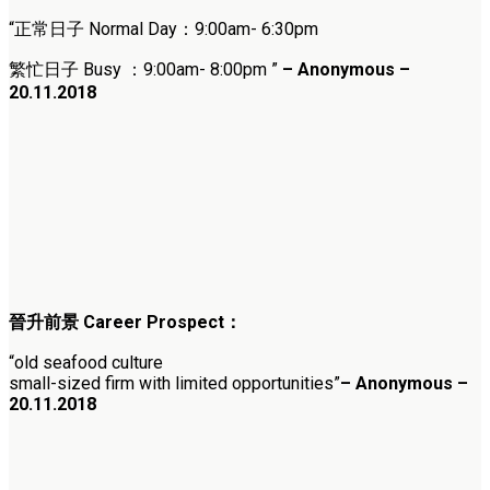
“正常日子 Normal Day：9:00am- 6:30pm
繁忙日子 Busy ：9:00am- 8:00pm ”
– Anonymous –
20.11.2018
晉升前景 Career Prospect：
“old seafood culture
small-sized firm with limited opportunities”
– Anonymous –
20.11.2018