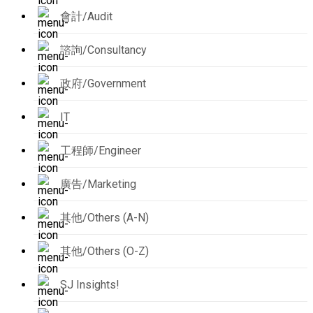
會計/Audit
諮詢/Consultancy
政府/Government
IT
工程師/Engineer
廣告/Marketing
其他/Others (A-N)
其他/Others (O-Z)
SJ Insights!