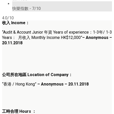
7/10
快樂指數 -
7/10
4.0/10
收入 Income：
“Audit & Account Junior 年資 Years of experience：1-3年/ 1-3
Years： 月收入 Monthly Income HK$12,000”
– Anonymous –
20.11.2018
公司所在地區 Location of Company：
“香港 / Hong Kong”
– Anonymous – 20.11.2018
工時合理 Hours ：