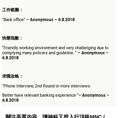
工作範圍：
“Back office”
– Anonymous – 6.8.2018
快樂指數：
“Friendly working environment and very challenging due to
complying many policies and guideline. ”
– Anonymous –
6.8.2018
求職攻略：
“Phone Interview, 2nd Round or more interviews
Better have relevant banking experience ”
– Anonymous –
6.8.2018
關注高質內容，讀神科又想入行頂級MNC /