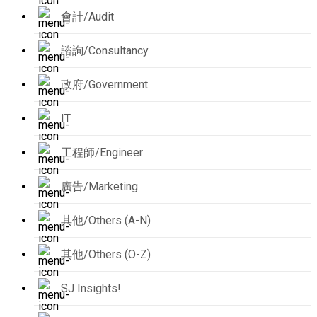
會計/Audit
諮詢/Consultancy
政府/Government
IT
工程師/Engineer
廣告/Marketing
其他/Others (A-N)
其他/Others (O-Z)
SJ Insights!