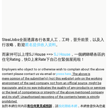
StealJobs全面透露各行各業人工，工時，晉升前景，以及入
行攻略，歡迎
匿名提供收入資料
。
而家仲可以上埋SJ House ==>
SJ House
，一個網睇晒各區的
住宅Rating，快D上來Rate下自己住緊個屋苑啦！
Employers who object to or otherwise wish to complain about the above
content please contact us via email or
press here
.
The above is
mere opinion of the submitter(s) (not this website) only on the working
environment of the said company, not from an official source, might be
inaccurate, and in no way indicates the quality of any products or services
or the level of competence or integrity of the above mentioned company
and its staff. Unauthorised reposting of the contents herein is strictly
prohibited.
如對本網任何內容
有任何意見或投訴
，請
按此聯絡本網
，本網會盡快為您處