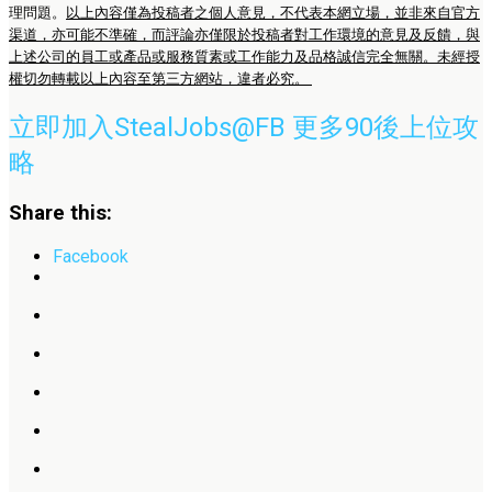
理問題。
以上內容僅為投稿者之個人意見，不代表本網立場，並非來自官方
渠道，亦可能不準確，而評論亦僅限於投稿者對工作環境的意見及反饋，與
上述公司的員工或產品或服務質素或工作能力及品格誠信完全無關。未經授
權切勿轉載以上內容至第三方網站，違者必究。
立即加入StealJobs@FB 更多90後上位攻
略
Share this:
Facebook