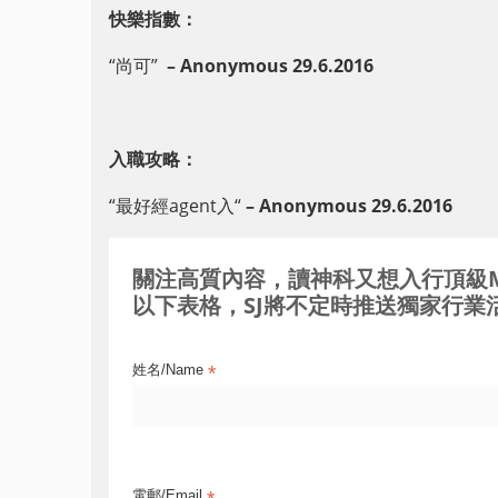
快樂指數：
“
尚可”
– Anonymous 29.6
.2016
入職攻略：
“
最好經agent入
“
– Anonymous 29
.
6
.2016
關注高質內容，讀神科又想入行頂級MNC / 
以下表格，SJ將不定時推送獨家行業活
*
姓名/Name
電郵/Email