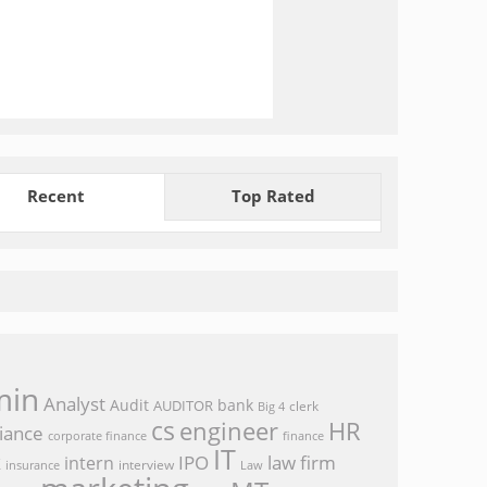
Recent
Top Rated
min
Analyst
Audit
bank
AUDITOR
clerk
Big 4
cs
engineer
HR
iance
corporate finance
finance
IT
k
IPO
law firm
intern
interview
Law
insurance