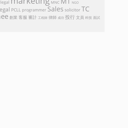
marketing
MT
legal
MNC
NGO
TC
Sales
egal
PCLL
solicitor
programmer
nee
投行
客服
審計
創業
律師
文員
面試
工程師
科技
成功