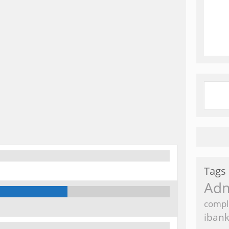
Tags
Ad
compl
iban