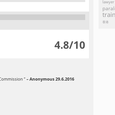
lawyer
paral
trai
香港
4.8/10
+Commission
”
– Anonymous 29.6.2016