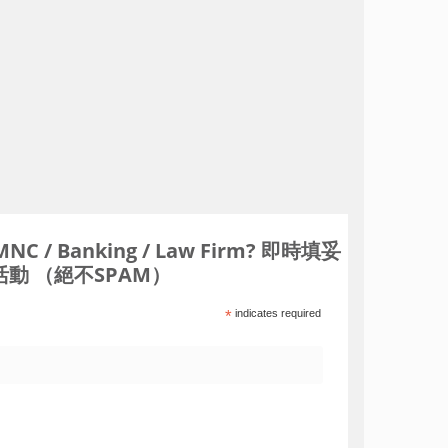
Banking / Law Firm? 即時填妥
動 （絕不SPAM）
*
indicates required