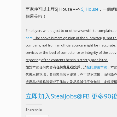
而家仲可以上埋SJ House ==>
SJ House
，一個網睇
個屋苑啦！
Employers who object to or otherwise wish to complain abo
here
.
The above is mere opinion of the submitter(s) (not th
company, not from an official source, might be inaccurate, 
services or the level of competence or integrity of the ab
reposting of the contents herein is strictly prohibited.
如對本網任何內容
有任何意見或投訴
，請
按此聯絡本網
，本
代表本網立場，並非來自官方渠道，亦可能不準確，而評論
或產品或服務質素或工作能力及品格誠信完全無關。未經授
立即加入StealJobs@FB 更多9
Share this: