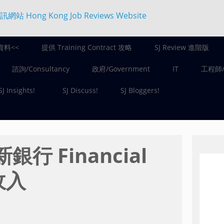
資料<<
提供 Training Contract 攻略
SJ Review 進階版
諮詢/Consultancy
政府/Government
IT
工程師/E
SJ Insights!
SJ Discuss!
SJ Bloggers!
新銀行 Financial
 收入