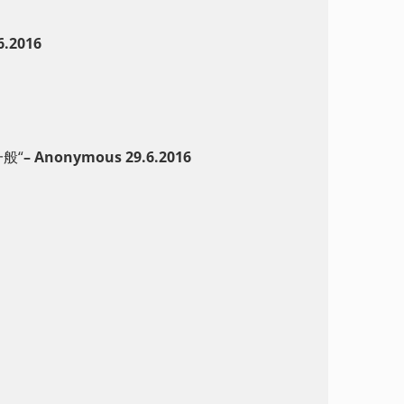
6
.2016
一般
“
–
Anonymous 29.6.
2016