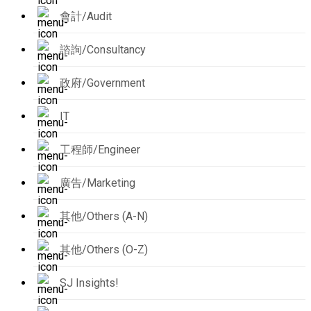
會計/Audit
諮詢/Consultancy
政府/Government
IT
工程師/Engineer
廣告/Marketing
其他/Others (A-N)
其他/Others (O-Z)
SJ Insights!