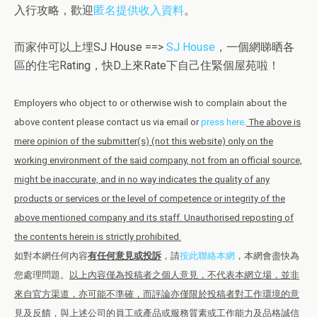
入行攻略，歡迎
匿名提供收入資料
。
而家仲可以上埋SJ House ==>
SJ House
，一個網睇晒各
區的住宅Rating，快D上來Rate下自己住緊個屋苑啦！
Employers who object to or otherwise wish to complain about the
above content please contact us via email or
press here
.
The above is
mere opinion of the submitter(s) (not this website) only on the
working environment of the said company, not from an official source,
might be inaccurate, and in no way indicates the quality of any
products or services or the level of competence or integrity of the
above mentioned company and its staff. Unauthorised reposting of
the contents herein is strictly prohibited.
如對本網任何內容
有任何意見或投訴
，請
按此聯絡本網
，本網會盡快為
您處理問題。
以上內容僅為投稿者之個人意見，不代表本網立場，並非
來自官方渠道，亦可能不準確，而評論亦僅限於投稿者對工作環境的意
見及反饋，與上述公司的員工或產品或服務質素或工作能力及品格誠信