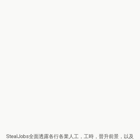
StealJobs全面透露各行各業人工，工時，晉升前景，以及