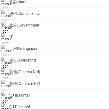
會計/Audit
諮詢/Consultancy
政府/Government
IT
工程師/Engineer
廣告/Marketing
其他/Others (A-N)
其他/Others (O-Z)
SJ Insights!
SJ Discuss!