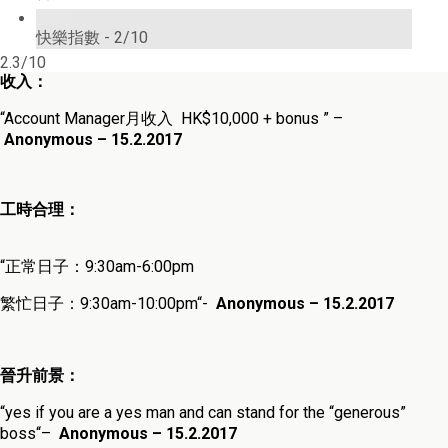
2/10
快樂指數 -
2/10
2.3/10
收入：
“A
ccount Manager
月收入
HK
$10,000 + bonus
” –
Anonymous
– 15.2.2017
工時合理：
“正常日子：
9:30am-6:00pm
繁忙日子：
9:30am-10:00pm
“-
Anonymous – 15.2.2017
晉升前景：
“
yes if you are a yes man and can stand for the “generous”
boss
“
–
Anonymous – 15.2.2017