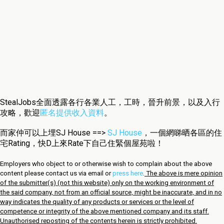
StealJobs全面透露各行各業人工，工時，晉升前景，以及入行
攻略，歡迎
匿名提供收入資料
。
而家仲可以上埋SJ House ==>
SJ House
，一個網睇晒各區的住
宅Rating，快D上來Rate下自己住緊個屋苑啦！
Employers who object to or otherwise wish to complain about the above
content please contact us via email or
press here
.
The above is mere opinion
of the submitter(s) (not this website) only on the working environment of
the said company, not from an official source, might be inaccurate, and in no
way indicates the quality of any products or services or the level of
competence or integrity of the above mentioned company and its staff.
Unauthorised reposting of the contents herein is strictly prohibited.