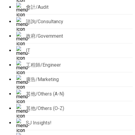
會計/Audit
諮詢/Consultancy
政府/Government
IT
工程師/Engineer
廣告/Marketing
其他/Others (A-N)
其他/Others (O-Z)
SJ Insights!