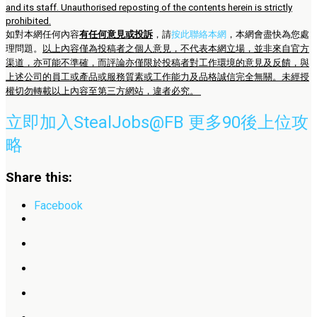
and its staff. Unauthorised reposting of the contents herein is strictly
prohibited.
如對本網任何內容
有任何意見或投訴
，請
按此聯絡本網
，本網會盡快為您處
理問題。
以上內容僅為投稿者之個人意見，不代表本網立場，並非來自官方
渠道，亦可能不準確，而評論亦僅限於投稿者對工作環境的意見及反饋，與
上述公司的員工或產品或服務質素或工作能力及品格誠信完全無關。未經授
權切勿轉載以上內容至第三方網站，違者必究。
立即加入StealJobs@FB 更多90後上位攻
略
Share this:
Facebook