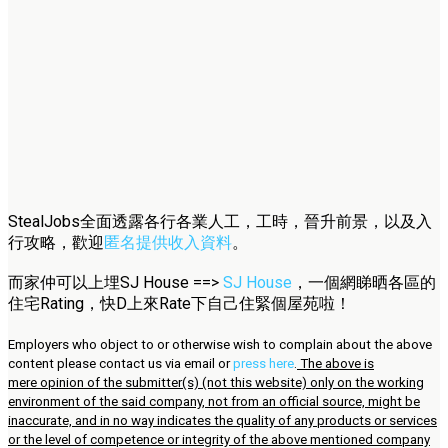
StealJobs全面透露各行各業人工，工時，晉升前景，以及入
行攻略，歡迎
匿名提供收入資料
。
而家仲可以上埋SJ House ==>
SJ House
，一個網睇晒各區的
住宅Rating，快D上來Rate下自己住緊個屋苑啦！
Employers who object to or otherwise wish to complain about the above
content please contact us via email or
press here
.
The above is
mere opinion of the submitter(s) (not this website) only on the working
environment of the said company, not from an official source, might be
inaccurate, and in no way indicates the quality of any products or services
or the level of competence or integrity of the above mentioned company