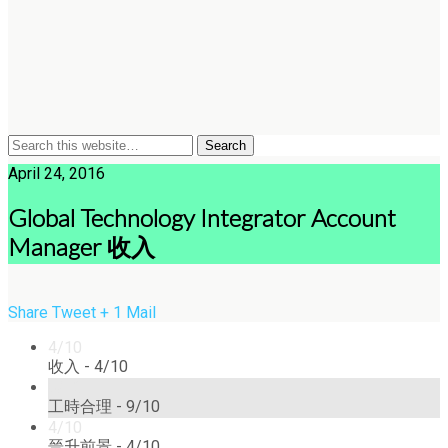
April 24, 2016
Global Technology Integrator Account
Manager 收入
Share
Tweet
+ 1
Mail
4/10
收入 -
4/10
9/10
工時合理 -
9/10
4/10
晉升前景 -
4/10