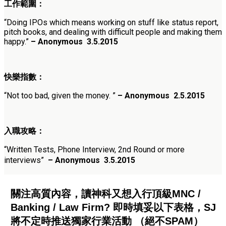
工作範圍：
“Doing IPOs which means working on stuff like status report,
pitch books, and dealing with difficult people and making them
happy.”
– Anonymous 3.5.2015
快樂指數：
“Not too bad, given the money. ”
– Anonymous 2.5.2015
入職攻略：
“Written Tests, Phone Interview, 2nd Round or more
interviews”
– Anonymous 3.5.2015
關注高質內容，讀神科又想入行頂級MNC /
Banking / Law Firm? 即時填妥以下表格，SJ
將不定時推送獨家行業活動 （絕不SPAM）