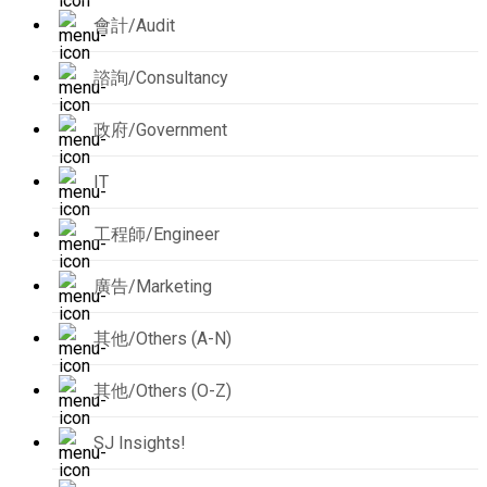
會計/Audit
諮詢/Consultancy
政府/Government
IT
工程師/Engineer
廣告/Marketing
其他/Others (A-N)
其他/Others (O-Z)
SJ Insights!