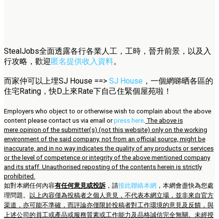
StealJobs全面透露各行各業人工，工時，晉升前景，以及入
行攻略，歡迎
匿名提供收入資料
。
而家仲可以上埋SJ House ==>
SJ House
，一個網睇晒各區的
住宅Rating，快D上來Rate下自己住緊個屋苑啦！
Employers who object to or otherwise wish to complain about the above
content please contact us via email or
press here
.
The above is
mere opinion of the submitter(s) (not this website) only on the working
environment of the said company, not from an official source, might be
inaccurate, and in no way indicates the quality of any products or services
or the level of competence or integrity of the above mentioned company
and its staff. Unauthorised reposting of the contents herein is strictly
prohibited.
如對本網任何內容
有任何意見或投訴
，請
按此聯絡本網
，本網會盡快為您處
理問題。
以上內容僅為投稿者之個人意見，不代表本網立場，並非來自官方
渠道，亦可能不準確，而評論亦僅限於投稿者對工作環境的意見及反饋，與
上述公司的員工或產品或服務質素或工作能力及品格誠信完全無關。未經授