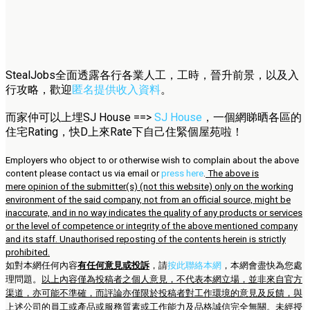
StealJobs全面透露各行各業人工，工時，晉升前景，以及入
行攻略，歡迎
匿名提供收入資料
。
而家仲可以上埋SJ House ==>
SJ House
，一個網睇晒各區的
住宅Rating，快D上來Rate下自己住緊個屋苑啦！
Employers who object to or otherwise wish to complain about the above
content please contact us via email or
press here
.
The above is
mere opinion of the submitter(s) (not this website) only on the working
environment of the said company, not from an official source, might be
inaccurate, and in no way indicates the quality of any products or services
or the level of competence or integrity of the above mentioned company
and its staff. Unauthorised reposting of the contents herein is strictly
prohibited.
如對本網任何內容
有任何意見或投訴
，請
按此聯絡本網
，本網會盡快為您處
理問題。
以上內容僅為投稿者之個人意見，不代表本網立場，並非來自官方
渠道，亦可能不準確，而評論亦僅限於投稿者對工作環境的意見及反饋，與
上述公司的員工或產品或服務質素或工作能力及品格誠信完全無關。未經授