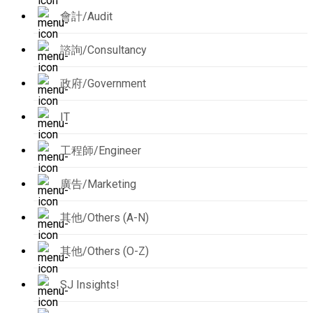
會計/Audit
諮詢/Consultancy
政府/Government
IT
工程師/Engineer
廣告/Marketing
其他/Others (A-N)
其他/Others (O-Z)
SJ Insights!