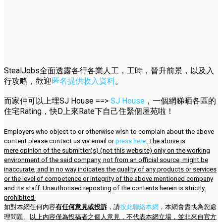
StealJobs全面透露各行各業人工，工時，晉升前景，以及入
行攻略，歡迎
匿名提供收入資料
。
而家仲可以上埋SJ House ==>
SJ House
，一個網睇晒各區的
住宅Rating，快D上來Rate下自己住緊個屋苑啦！
Employers who object to or otherwise wish to complain about the above
content please contact us via email or
press here
.
The above is
mere opinion of the submitter(s) (not this website) only on the working
environment of the said company, not from an official source, might be
inaccurate, and in no way indicates the quality of any products or services
or the level of competence or integrity of the above mentioned company
and its staff. Unauthorised reposting of the contents herein is strictly
prohibited.
如對本網任何內容
有任何意見或投訴
，請
按此聯絡本網
，本網會盡快為您處
理問題。
以上內容僅為投稿者之個人意見，不代表本網立場，並非來自官方