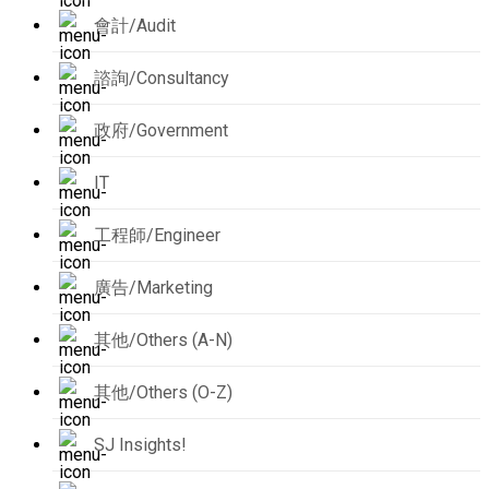
會計/Audit
諮詢/Consultancy
政府/Government
IT
工程師/Engineer
廣告/Marketing
其他/Others (A-N)
其他/Others (O-Z)
SJ Insights!