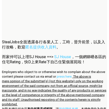
StealJobs全面透露各行各業人工，工時，晉升前景，以及入
行攻略，歡迎
匿名提供收入資料
。
而家仲可以上埋SJ House ==>
SJ House
，一個網睇晒各區的
住宅Rating，快D上來Rate下自己住緊個屋苑啦！
Employers who object to or otherwise wish to complain about the above
content please contact us via email or
press here
.
The above is
mere opinion of the submitter(s) (not this website) only on the working
environment of the said company, not from an official source, might be
inaccurate, and in no way indicates the quality of any products or services
or the level of competence or integrity of the above mentioned company
and its staff. Unauthorised reposting of the contents herein is strictly
prohibited.
如對本網任何內容
有任何意見或投訴
，請
按此聯絡本網
，本網會盡快為您處