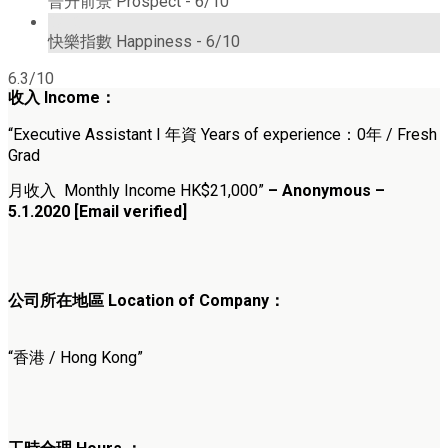
晉升前景 Prospect -
6/10
6/10
快樂指數 Happiness -
6/10
6.3/10
收入 Income：
“Executive Assistant I 年資 Years of experience：0年 / Fresh
Grad
月收入 Monthly Income HK$21,000”
– Anonymous –
5.1.2020 [Email verified]
公司所在地區 Location of Company：
“香港 / Hong Kong”