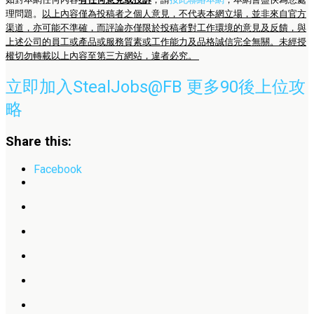
理問題。
以上內容僅為投稿者之個人意見，不代表本網立場，並非來自官方
渠道，亦可能不準確，而評論亦僅限於投稿者對工作環境的意見及反饋，與
上述公司的員工或產品或服務質素或工作能力及品格誠信完全無關。未經授
權切勿轉載以上內容至第三方網站，違者必究。
立即加入StealJobs@FB 更多90後上位攻
略
Share this:
Facebook