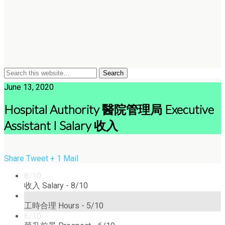
June 13, 2020
Hospital Authority 醫院管理局 Executive
Assistant I Salary 收入
Share
Tweet
+ 1
Mail
8/10
收入 Salary -
8/10
5/10
工時合理 Hours -
5/10
6/10