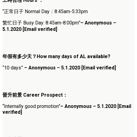
工時合理 Hours ：
“正常日子 Normal Day：8:45am-5:33pm
繁忙日子 Busy Day: 8:45am-8:00pm”
– Anonymous –
5.1.2020 [Email verified]
年假有多少天？How many days of AL available?
“10 days”
– Anonymous – 5.1.2020 [Email verified]
晉升前景 Career Prospect：
“Internally good promotion”
– Anonymous – 5.1.2020 [Email
verified]