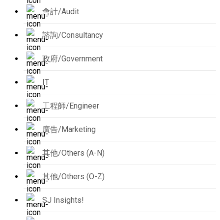
會計/Audit
諮詢/Consultancy
政府/Government
IT
工程師/Engineer
廣告/Marketing
其他/Others (A-N)
其他/Others (O-Z)
SJ Insights!