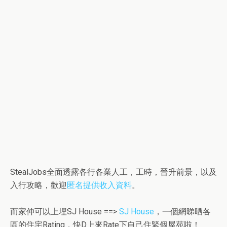
StealJobs全面透露各行各業人工，工時，晉升前景，以及
入行攻略，歡迎
匿名提供收入資料
。
而家仲可以上埋SJ House ==>
SJ House
，一個網睇晒各
區的住宅Rating，快D上來Rate下自己住緊個屋苑啦！