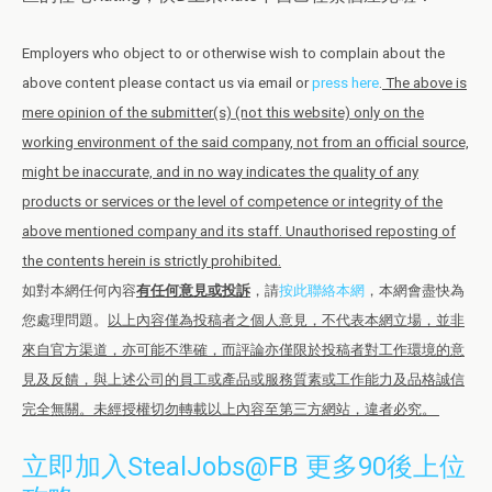
Employers who object to or otherwise wish to complain about the
above content please contact us via email or
press here
.
The above is
mere opinion of the submitter(s) (not this website) only on the
working environment of the said company, not from an official source,
might be inaccurate, and in no way indicates the quality of any
products or services or the level of competence or integrity of the
above mentioned company and its staff. Unauthorised reposting of
the contents herein is strictly prohibited.
如對本網任何內容
有任何意見或投訴
，請
按此聯絡本網
，本網會盡快為
您處理問題。
以上內容僅為投稿者之個人意見，不代表本網立場，並非
來自官方渠道，亦可能不準確，而評論亦僅限於投稿者對工作環境的意
見及反饋，與上述公司的員工或產品或服務質素或工作能力及品格誠信
完全無關。未經授權切勿轉載以上內容至第三方網站，違者必究。
立即加入StealJobs@FB 更多90後上位