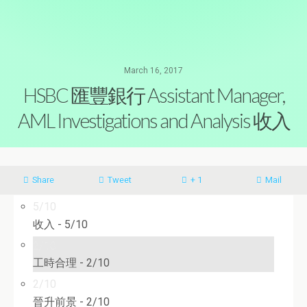
March 16, 2017
HSBC 匯豐銀行 Assistant Manager,
AML Investigations and Analysis 收入
Share
Tweet
+ 1
Mail
5/10
收入 -
5/10
2/10
工時合理 -
2/10
2/10
晉升前景 -
2/10