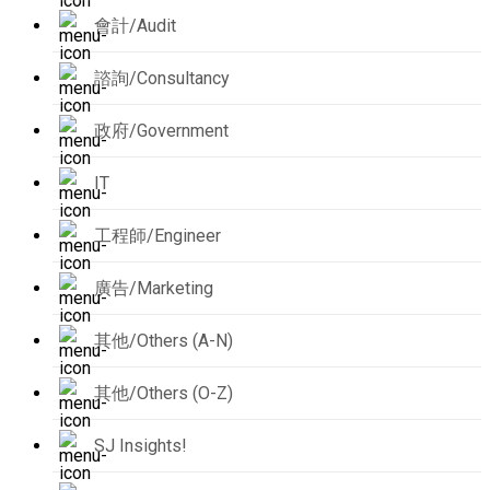
會計/Audit
諮詢/Consultancy
政府/Government
IT
工程師/Engineer
廣告/Marketing
其他/Others (A-N)
其他/Others (O-Z)
SJ Insights!