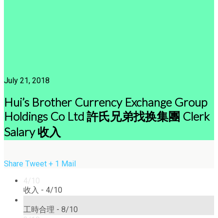
July 21, 2018
Hui’s Brother Currency Exchange Group
Holdings Co Ltd 許氏兄弟找换集團 Clerk
Salary 收入
Share
Tweet
+ 1
Mail
4/10
收入 -
4/10
8/10
工時合理 -
8/10