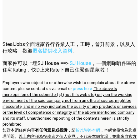
StealJobs全面透露各行各業人工，工時，晉升前景，以及入
行攻略，歡迎
匿名提供收入資料
。
而家仲可以上埋SJ House ==>
SJ House
，一個網睇晒各區的
住宅Rating，快D上來Rate下自己住緊個屋苑啦！
Employers who object to or otherwise wish to complain about the above
content please contact us via email or
press here
.
The above is
mere opinion of the submitter(s) (not this website) only on the working
environment of the said company, not from an official source, might be
inaccurate, and in no way indicates the quality of any products or services
or the level of competence or integrity of the above mentioned company
and its staff. Unauthorised reposting of the contents herein is strictly
prohibited.
如對本網任何內容
有任何意見或投訴
，請
按此聯絡本網
，本網會盡快為您處
理問題。
以上內容僅為投稿者之個人意見，不代表本網立場，並非來自官方