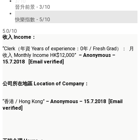
3/10
晉升前景 -
3/10
5/10
快樂指數 -
5/10
5.0/10
收入
Income
：
“Clerk（
年資 Years of experience：0年 / Fresh Grad
）
： 月
收入 Monthly Income HK$12,000”
– Anonymous –
15.7.2018 [Email verified]
公司所在地區 Location of Company：
“香港 / Hong Kong”
– Anonymous – 15.7.2018 [Email
verified]