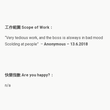
工作範圍
Scope of Work
：
“Very tedious work, and the boss is alsways in bad mood
Scolding at people” –
Anonymous – 13.6.2018
快樂指
數
Are you happy?
：
n/a