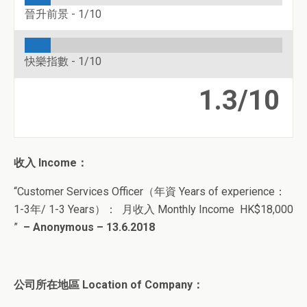
晉升前景 -
1/10
快樂指數 -
1/10
1.3/10
收入
Income
：
“Customer Services Officer（
年資 Years of experience：
1-3年/ 1-3 Years
）
： 月收入 Monthly Income HK$18,000
”
– Anonymous – 13.6.2018
公司所在地區 Location of Company：