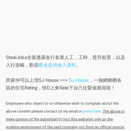
StealJobs全面透露各行各業人工，工時，晉升前景，以及
入行攻略，歡迎
匿名提供收入資料
。
而家仲可以上埋SJ House ==>
SJ House
，一個網睇晒各
區的住宅Rating，快D上來Rate下自己住緊個屋苑啦！
Employers who object to or otherwise wish to complain about the
above content please contact us via email or
press here
.
The above is
mere opinion of the submitter(s) (not this website) only on the
working environment of the said company, not from an official source,