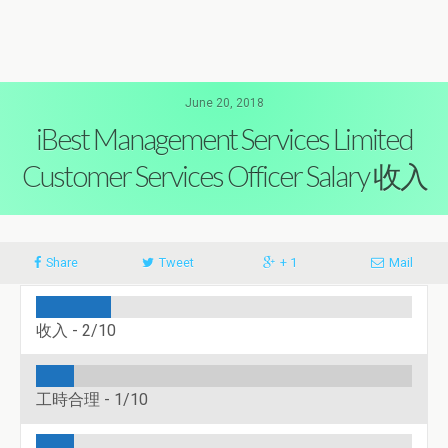
June 20, 2018
iBest Management Services Limited
Customer Services Officer Salary 收入
Share
Tweet
+ 1
Mail
收入 -
2/10
工時合理 -
1/10