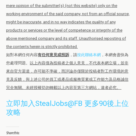
mere opinion of the submitter(s) (not this website) only on the
working environment of the said company, not from an official source,
might be inaccurate, and in no way indicates the quality of any
products or services or the level of competence or integrity of the
above mentioned company and its staff. Unauthorised reposting of
the contents herein is strictly prohibited.
如對本網任何內容
有任何意見或投訴
，請
按此聯絡本網
，本網會盡快為
您處理問題。
以上內容僅為投稿者之個人意見，不代表本網立場，並非
來自官方渠道，亦可能不準確，而評論亦僅限於投稿者對工作環境的意
見及反饋，與上述公司的員工或產品或服務質素或工作能力及品格誠信
完全無關。未經授權切勿轉載以上內容至第三方網站，違者必究。
立即加入StealJobs@FB 更多90後上位
攻略
Share this: