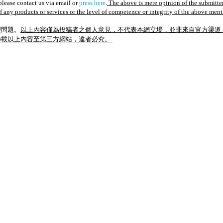
lease contact us via email or
press here
.
The above is mere opinion of the submitter
of any products or services or the level of competence or integrity of the above men
理問題。
以上內容僅為投稿者之個人意見，不代表本網立場，並非來自官方渠道
轉載以上內容至第三方網站，違者必究。