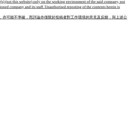
(s) (not this website) only on the working environment of the said company, not
tioned company and its staff. Unauthorised reposting of the contents herein is
，亦可能不準確，而評論亦僅限於投稿者對工作環境的意見及反饋，與上述公