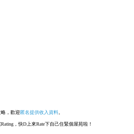
攻略，歡迎
匿名提供收入資料
。
ating，快D上來Rate下自己住緊個屋苑啦！