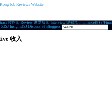
tract 攻略
SJ Review 進階版
SJ Interview!
法律/Compliance
銀行/Finan
-Z)
SJ Insights!
SJ Discuss!
SJ Bloggers!
tive 收入