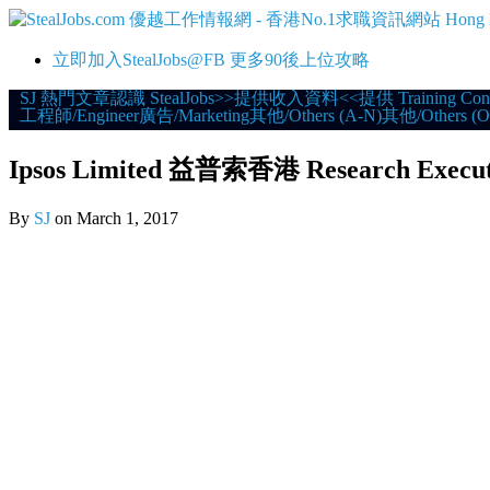
立即加入StealJobs@FB 更多90後上位攻略
Skip
SJ 熱門文章
認識 StealJobs
>>提供收入資料<<
提供 Training Con
工程師/Engineer
廣告/Marketing
其他/Others (A-N)
其他/Others (O
to
content
Ipsos Limited 益普索香港 Research Execu
By
SJ
on
March 1, 2017