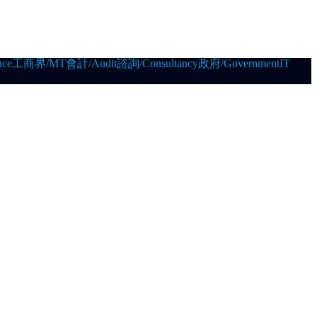
ce
工商界/MT
會計/Audit
諮詢/Consultancy
政府/Government
IT