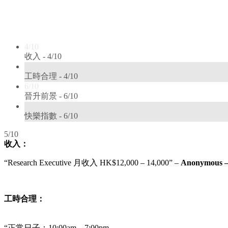
4/10
收入 -
4/10
4/10
工時合理 -
4/10
6/10
晉升前景 -
6/10
6/10
快樂指數 -
6/10
5/10
收入：
“
Research Executive
月收入
HK
$
12,000 – 14,000
” –
Anonymous
–
工時合理：
“正常日子：10
:00am – 7:00pm