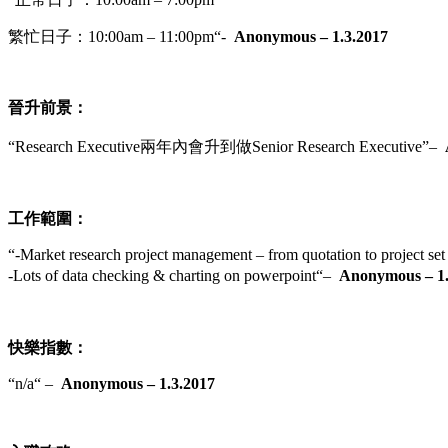
繁忙日子：10
:00am – 11:00pm
“-
Anonymous – 1.3.2017
晉升前景：
“
Research Executive兩年內會升到做Senior Research Executive”
–
工作範圍：
“
-Market research project management – from quotation to project set
-Lots of data checking & charting on powerpoint
“
–
Anonymous – 1.
快樂指數：
“n/a
“
–
Anonymous – 1.3.2017