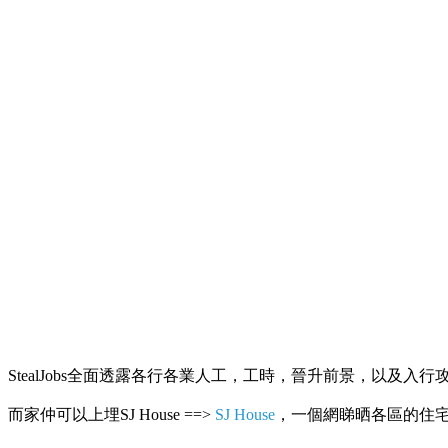
StealJobs全面透露各行各業人工，工時，晉升前景，以及入行
而家仲可以上埋SJ House ==>
SJ House
，一個網睇晒各區的住宅R