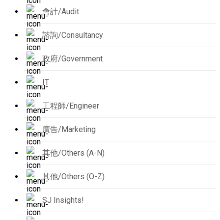
會計/Audit
諮詢/Consultancy
政府/Government
IT
工程師/Engineer
廣告/Marketing
其他/Others (A-N)
其他/Others (O-Z)
SJ Insights!