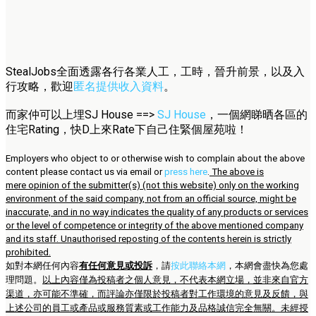
StealJobs全面透露各行各業人工，工時，晉升前景，以及入
行攻略，歡迎
匿名提供收入資料
。
而家仲可以上埋SJ House ==>
SJ House
，一個網睇晒各區的
住宅Rating，快D上來Rate下自己住緊個屋苑啦！
Employers who object to or otherwise wish to complain about the above
content please contact us via email or
press here
.
The above is
mere opinion of the submitter(s) (not this website) only on the working
environment of the said company, not from an official source, might be
inaccurate, and in no way indicates the quality of any products or services
or the level of competence or integrity of the above mentioned company
and its staff. Unauthorised reposting of the contents herein is strictly
prohibited.
如對本網任何內容
有任何意見或投訴
，請
按此聯絡本網
，本網會盡快為您處
理問題。
以上內容僅為投稿者之個人意見，不代表本網立場，並非來自官方
渠道，亦可能不準確，而評論亦僅限於投稿者對工作環境的意見及反饋，與
上述公司的員工或產品或服務質素或工作能力及品格誠信完全無關。未經授