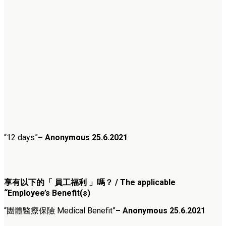
“12 days”
– Anonymous 25.6.2021
享有以下的「 員工福利 」嗎？ / The applicable
“Employee’s Benefit(s)
“團體醫療保險 Medical Benefit”
– Anonymous 25.6.2021