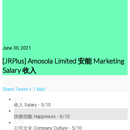
June 30, 2021
[JRPlus] Amosola Limited 安能 Marketing
Salary 收入
Share
Tweet
+ 1
Mail
5/10
收入 Salary -
5/10
6/10
快樂指數 Happiness -
6/10
5/10
公司文化 Company Culture -
5/10