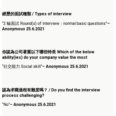
經歷的面試種類 / Types of interview
“2 輪面試 Round(s) of Interview：normal basic questions”
–
Anonymous 25.6.2021
你認為公司著重以下哪些特長 Which of the below
ability(ies) do your company value the most
“社交能力 Social skill”
– Anonymous 25.6.2021
認為求職過程有難度嗎？ / Do you find the interview
process challenging?
“No”
– Anonymous 25.6.2021