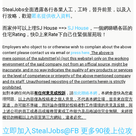
StealJobs全面透露各行各業人工，工時，晉升前景，以及入
行攻略，歡迎
匿名提供收入資料
。
而家仲可以上埋SJ House ==>
SJ House
，一個網睇晒各區的
住宅Rating，快D上來Rate下自己住緊個屋苑啦！
Employers who object to or otherwise wish to complain about the above
content please contact us via email or
press here
.
The above is
mere opinion of the submitter(s) (not this website) only on the working
environment of the said company, not from an official source, might be
inaccurate, and in no way indicates the quality of any products or services
or the level of competence or integrity of the above mentioned company
and its staff. Unauthorised reposting of the contents herein is strictly
prohibited.
如對本網任何內容
有任何意見或投訴
，請
按此聯絡本網
，本網會盡快為您處
理問題。
以上內容僅為投稿者之個人意見，不代表本網立場，並非來自官方
渠道，亦可能不準確，而評論亦僅限於投稿者對工作環境的意見及反饋，與
上述公司的員工或產品或服務質素或工作能力及品格誠信完全無關。未經授
權切勿轉載以上內容至第三方網站，違者必究。
立即加入StealJobs@FB 更多90後上位攻