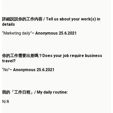
詳細説説你的工作內容 / Tell us about your work(s) in
details
“Marketing daily”
– Anonymous 25.6.2021
你的工作需要出差嗎？Does your job require business
travel?
“No”
– Anonymous 25.6.2021
我的「工作日程」/ My daily routine:
N/A