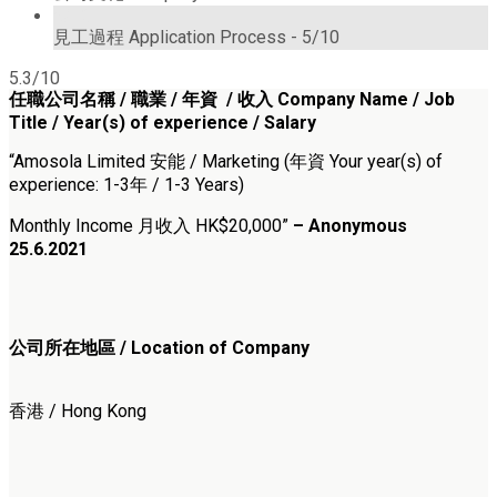
5/10
見工過程 Application Process -
5/10
5.3/10
任職公司名稱 / 職業 / 年資 / 收入 Company Name / Job
Title / Year(s) of experience / Salary
“Amosola Limited 安能 / Marketing (年資 Your year(s) of
experience: 1-3年 / 1-3 Years)
Monthly Income 月收入 HK$20,000”
– Anonymous
25.6.2021
公司所在地區 / Location of Company
香港 / Hong Kong