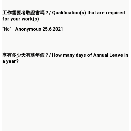
工作需要考取證書嗎？/ Qualification(s) that are required
for your work(s)
“No”
– Anonymous 25.6.2021
享有多少天有薪年假？/ How many days of Annual Leave in
a year?