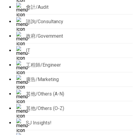
會計/Audit
諮詢/Consultancy
政府/Government
IT
工程師/Engineer
廣告/Marketing
其他/Others (A-N)
其他/Others (O-Z)
SJ Insights!