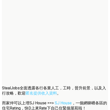
StealJobs全面透露各行各業人工，工時，晉升前景，以及入
行攻略，歡迎
匿名提供收入資料
。
而家仲可以上埋SJ House ==>
SJ House
，一個網睇晒各區的
住宅Rating，快D上來Rate下自己住緊個屋苑啦！