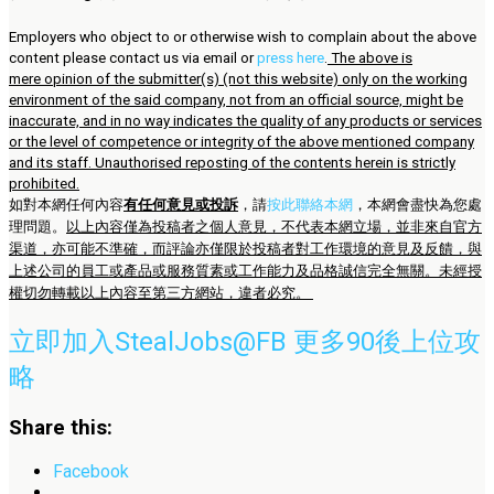
Employers who object to or otherwise wish to complain about the above
content please contact us via email or
press here
.
The above is
mere opinion of the submitter(s) (not this website) only on the working
environment of the said company, not from an official source, might be
inaccurate, and in no way indicates the quality of any products or services
or the level of competence or integrity of the above mentioned company
and its staff. Unauthorised reposting of the contents herein is strictly
prohibited.
如對本網任何內容
有任何意見或投訴
，請
按此聯絡本網
，本網會盡快為您處
理問題。
以上內容僅為投稿者之個人意見，不代表本網立場，並非來自官方
渠道，亦可能不準確，而評論亦僅限於投稿者對工作環境的意見及反饋，與
上述公司的員工或產品或服務質素或工作能力及品格誠信完全無關。未經授
權切勿轉載以上內容至第三方網站，違者必究。
立即加入StealJobs@FB 更多90後上位攻
略
Share this:
Facebook