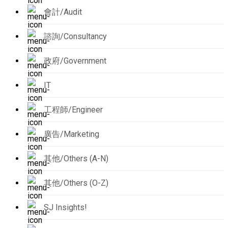
會計/Audit
諮詢/Consultancy
政府/Government
IT
工程師/Engineer
廣告/Marketing
其他/Others (A-N)
其他/Others (O-Z)
SJ Insights!