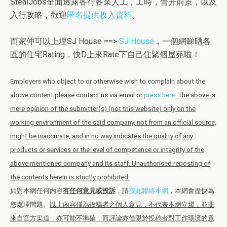
StealJobs全面透露各行各業人工，工時，晉升前景，以及
入行攻略，歡迎
匿名提供收入資料
。
而家仲可以上埋SJ House ==>
SJ House
，一個網睇晒各
區的住宅Rating，快D上來Rate下自己住緊個屋苑啦！
Employers who object to or otherwise wish to complain about the
above content please contact us via email or
press here
.
The above is
mere opinion of the submitter(s) (not this website) only on the
working environment of the said company, not from an official source,
might be inaccurate, and in no way indicates the quality of any
products or services or the level of competence or integrity of the
above mentioned company and its staff. Unauthorised reposting of
the contents herein is strictly prohibited.
如對本網任何內容
有任何意見或投訴
，請
按此聯絡本網
，本網會盡快為
您處理問題。
以上內容僅為投稿者之個人意見，不代表本網立場，並非
來自官方渠道，亦可能不準確，而評論亦僅限於投稿者對工作環境的意