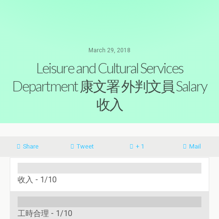
March 29, 2018
Leisure and Cultural Services
Department 康文署 外判文員 Salary
收入
Share
Tweet
+ 1
Mail
收入 -
1/10
工時合理 -
1/10