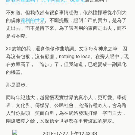
不知道。但我依然有很多事情想做，依然憧憬著從小到大
的偶像
達利的世界
。不斷提醒，證明自己的實力，是為了
走出去，而不是留下來。為了讓有用的東西走出去，而不
是被吞噬。
30歲前的我，還會偷偷作曲填詞。文字每有神來之筆，因
為沒有包袱，沒有顧慮，nothing to lose。在旁人眼中，現
在效率高了，「進步」了，但我知道，已經變成一副異化
的機器。
那是退步。
同時年紀越大，越覺悟現實世界的真小人，更可愛。學術
界、文化界、傳媒界、公民社會，充滿各種奇人，會為路
人對你點頭一笑而自卑，為在網絡發現打錯一字而自大，
圍爐取暖之餘，又深信全世界都在爭奪爐底的炭灰。