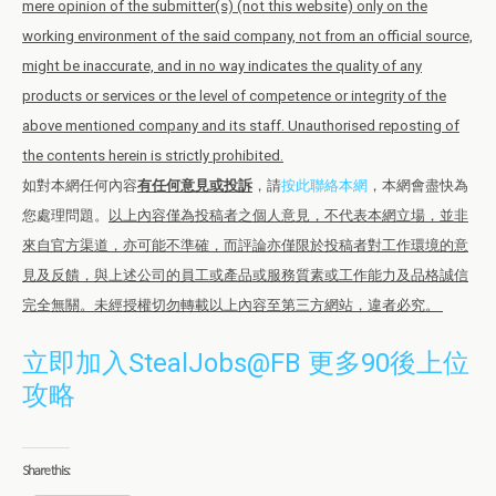
mere opinion of the submitter(s) (not this website) only on the
working environment of the said company, not from an official source,
might be inaccurate, and in no way indicates the quality of any
products or services or the level of competence or integrity of the
above mentioned company and its staff. Unauthorised reposting of
the contents herein is strictly prohibited.
如對本網任何內容
有任何意見或投訴
，請
按此聯絡本網
，本網會盡快為
您處理問題。
以上內容僅為投稿者之個人意見，不代表本網立場，並非
來自官方渠道，亦可能不準確，而評論亦僅限於投稿者對工作環境的意
見及反饋，與上述公司的員工或產品或服務質素或工作能力及品格誠信
完全無關。未經授權切勿轉載以上內容至第三方網站，違者必究。
立即加入StealJobs@FB 更多90後上位
攻略
Share this: