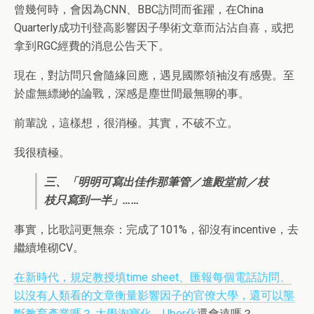
曾幾何時，會因為CNN、BBC訪問而雀躍，在China
Quarterly成功刊登高影響因子學術文章而沾沾自喜，或把
拿到RGC經費的消息公告天下。
現在，對訪問只會隨緣回應，遇見國際領袖沒有感覺。至
於虛無縹緲的論戰，深感是塵世間最無聊的事。
前輩說，這樣想，很消極。其實，不破不立。
我很積極。
三、「明明可寫出佳作那筆管／進殿堂前／枝
枝只寫到一半」……
事實，比歌詞更無奈：完成了101%，卻沒有incentive，去
繼續堆砌CV。
在新時代，規定教授填time sheet、匯報每個電話訪問、
以沒有人類看的文章衡量影響因子的官僚大學，還可以壟
斷教育產業嗎？
大學淘寶化、Uber化
還會遠嗎？