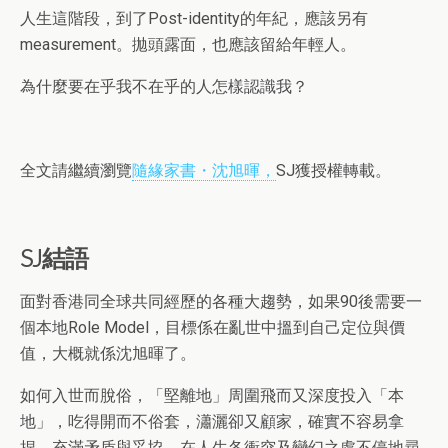
人生這階段，到了Post-identity的年紀，應該另有
measurement。拋頭露面，也應該留給年輕人。
為什麼要在乎我不在乎的人怎樣認識我？
全文請繼續瀏覽
隨緣家書・沈旭暉，
SJ獲授權轉載。
SJ結語
面對香港同全球共同經歷的各種大趨勢，如果90後需要一
個本地Role Model，目標係在亂世中搵到自己定位與價
值，大概就係沈旭暉了。
如何入世而脫俗，「堅離地」周圍飛而又深度投入「本
地」，吃得開而不俗套，瀟灑卻又顧家，確實不容易拿
捏。充滿矛盾與妥協，在人生各衝突及變幻之處不停地尋