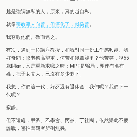
越是強調無私的人，原來，真的越自私。
就像
宗教導人向善，但僵化了，就偽善
。
我尊敬他們。敬而遠之。
有次，遇到一位講座教授，和我對同一份工作感興趣。我
好奇問：您老德高望重，何苦和後輩競爭？他苦笑，說55
歲開始，又是重新求職之時：MPF是騙局，即使有名有
姓，把子女養大，已沒有多少剩下。
我想，你們這一代，好歹還有退休金。我們呢？我們下一
代呢？
寂靜。
但不遠處，甲派、乙學會、丙黨、丁社團，依然樂此不疲
論戰，哪怕圍觀者所剩無幾。