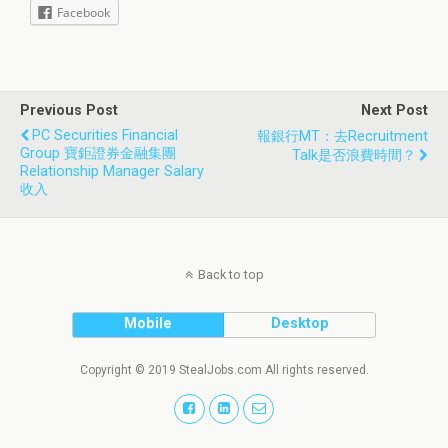
Facebook
Previous Post
Next Post
PC Securities Financial
報銀行MT：去Recruitment
Group 寶鉅證券金融集團
Talk是否浪費時間？
Relationship Manager Salary
收入
Back to top
Mobile
Desktop
Copyright © 2019 StealJobs.com All rights reserved.