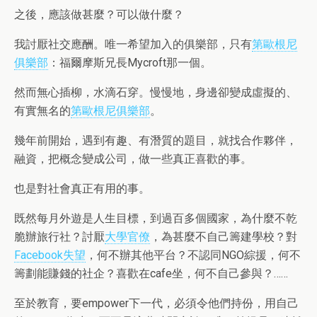
之後，應該做甚麼？可以做什麼？
我討厭社交應酬。唯一希望加入的俱樂部，只有
第歐根尼
俱樂部
：福爾摩斯兄長Mycroft那一個。
然而無心插柳，水滴石穿。慢慢地，身邊卻變成虛擬的、
有實無名的
第歐根尼俱樂部
。
幾年前開始，遇到有趣、有潛質的題目，就找合作夥伴，
融資，把概念變成公司，做一些真正喜歡的事。
也是對社會真正有用的事。
既然每月外遊是人生目標，到過百多個國家，為什麼不乾
脆辦旅行社？討厭
大學官僚
，為甚麼不自己籌建學校？對
Facebook失望
，何不辦其他平台？不認同NGO綜援，何不
籌劃能賺錢的社企？喜歡在cafe坐，何不自己參與？……
至於教育，要empower下一代，必須令他們持份，用自己