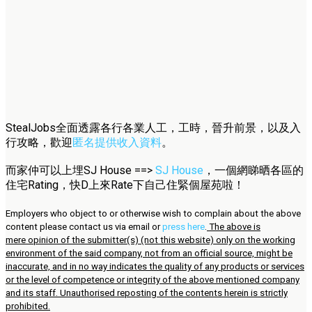
StealJobs全面透露各行各業人工，工時，晉升前景，以及入
行攻略，歡迎
匿名提供收入資料
。
而家仲可以上埋SJ House ==>
SJ House
，一個網睇晒各區的
住宅Rating，快D上來Rate下自己住緊個屋苑啦！
Employers who object to or otherwise wish to complain about the above
content please contact us via email or
press here
.
The above is
mere opinion of the submitter(s) (not this website) only on the working
environment of the said company, not from an official source, might be
inaccurate, and in no way indicates the quality of any products or services
or the level of competence or integrity of the above mentioned company
and its staff. Unauthorised reposting of the contents herein is strictly
prohibited.