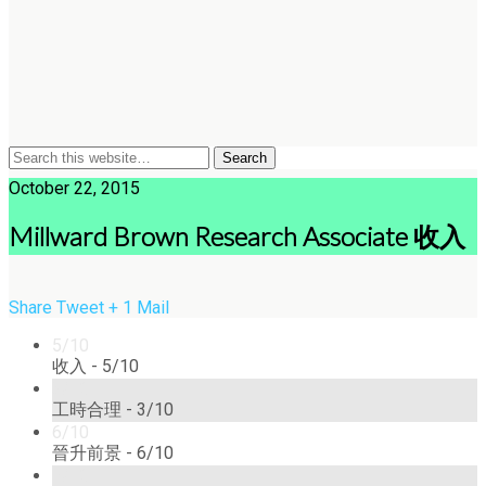
October 22, 2015
Millward Brown Research Associate 收入
Share
Tweet
+ 1
Mail
5/10
收入 -
5/10
3/10
工時合理 -
3/10
6/10
晉升前景 -
6/10
7/10