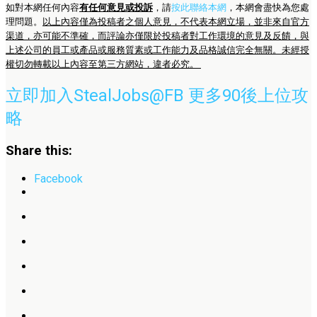
如對本網任何內容
有任何意見或投訴
，請
按此聯絡本網
，本網會盡快為您處
理問題。
以上內容僅為投稿者之個人意見，不代表本網立場，並非來自官方
渠道，亦可能不準確，而評論亦僅限於投稿者對工作環境的意見及反饋，與
上述公司的員工或產品或服務質素或工作能力及品格誠信完全無關。未經授
權切勿轉載以上內容至第三方網站，違者必究。
立即加入StealJobs@FB 更多90後上位攻
略
Share this:
Facebook