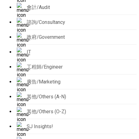
會計/Audit
諮詢/Consultancy
政府/Government
IT
工程師/Engineer
廣告/Marketing
其他/Others (A-N)
其他/Others (O-Z)
SJ Insights!