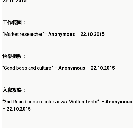
22.10.2015
工作範圍：
“
Market researcher
“
–
Anonymous – 22.10.2015
快樂指數：
“
Good boss and culture
” –
Anonymous – 22.10.2015
入職攻略：
“
2nd Round or more interviews, Written Tests
“
–
Anonymous
– 22.10.2015