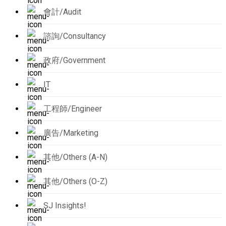
會計/Audit
諮詢/Consultancy
政府/Government
IT
工程師/Engineer
廣告/Marketing
其他/Others (A-N)
其他/Others (O-Z)
SJ Insights!