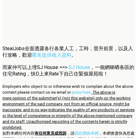
StealJobs全面透露各行各業人工，工時，晉升前景，以及入
行攻略，歡迎
匿名提供收入資料
。
而家仲可以上埋SJ House ==>
SJ House
，一個網睇晒各區的
住宅Rating，快D上來Rate下自己住緊個屋苑啦！
Employers who object to or otherwise wish to complain about the above
content please contact us via email or
press here
.
The above is
mere opinion of the submitter(s) (not this website) only on the working
environment of the said company, not from an official source, might be
inaccurate, and in no way indicates the quality of any products or services
or the level of competence or integrity of the above mentioned company
and its staff. Unauthorised reposting of the contents herein is strictly
prohibited.
如對本網任何內容
有任何意見或投訴
，請
按此聯絡本網
，本網會盡快為您處