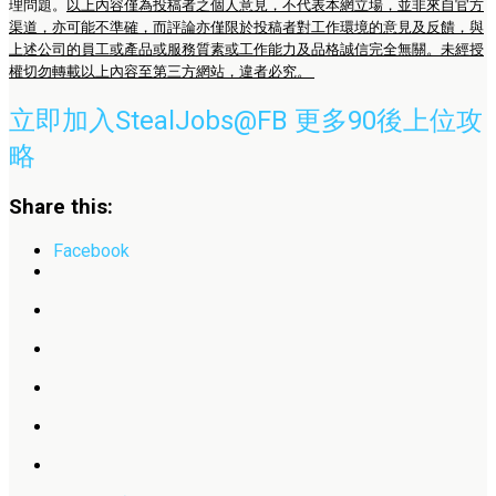
理問題。
以上內容僅為投稿者之個人意見，不代表本網立場，並非來自官方
渠道，亦可能不準確，而評論亦僅限於投稿者對工作環境的意見及反饋，與
上述公司的員工或產品或服務質素或工作能力及品格誠信完全無關。未經授
權切勿轉載以上內容至第三方網站，違者必究。
立即加入StealJobs@FB 更多90後上位攻
略
Share this:
Facebook