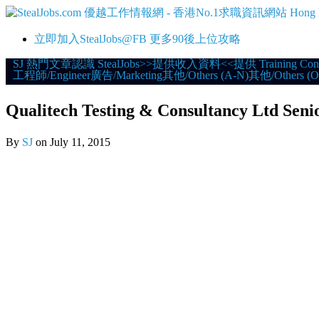
立即加入StealJobs@FB 更多90後上位攻略
Skip
SJ 熱門文章
認識 StealJobs
>>提供收入資料<<
提供 Training Con
工程師/Engineer
廣告/Marketing
其他/Others (A-N)
其他/Others (O
to
content
Qualitech Testing & Consultancy Ltd Sen
By
SJ
on
July 11, 2015