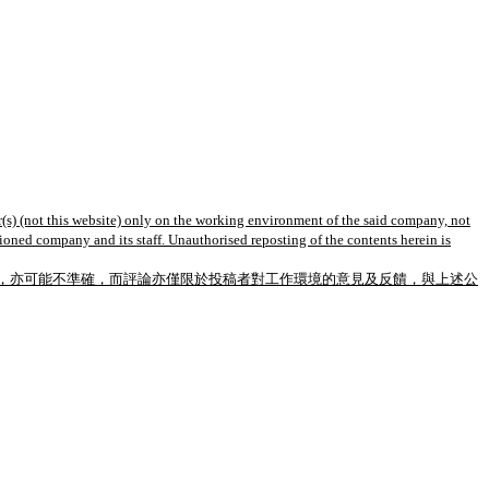
(s) (not this website) only on the working environment of the said company, not
tioned company and its staff. Unauthorised reposting of the contents herein is
，亦可能不準確，而評論亦僅限於投稿者對工作環境的意見及反饋，與上述公