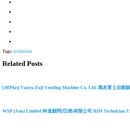
Tags:
technician
Related Posts
[JRPlus] Vanyu-Fuji Vending Machine Co. Ltd. 萬友富士自
WSP (Asia) Limited 科進顧問(亞洲)有限公司 BIM Technician I 