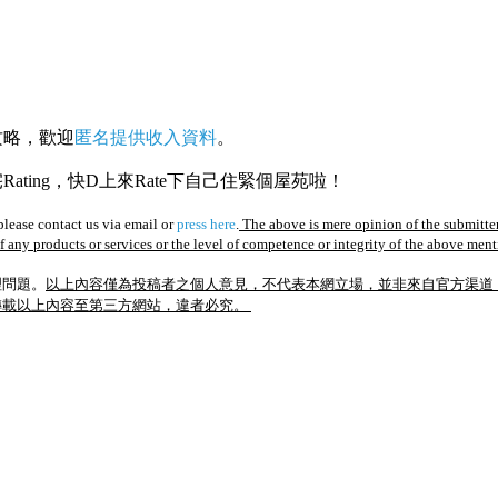
攻略，歡迎
匿名提供收入資料
。
ating，快D上來Rate下自己住緊個屋苑啦！
lease contact us via email or
press here
.
The above is mere opinion of the submitter
of any products or services or the level of competence or integrity of the above men
理問題。
以上內容僅為投稿者之個人意見，不代表本網立場，並非來自官方渠道
轉載以上內容至第三方網站，違者必究。