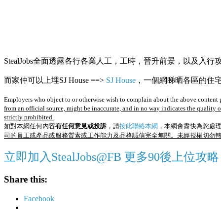
StealJobs全面透露各行各業人工，工時，晉升前景，以及入行
而家仲可以上埋SJ House ==>
SJ House
，一個網睇晒各區的住宅R
Employers who object to or otherwise wish to complain about the above content p
from an official source, might be inaccurate, and in no way indicates the quality 
strictly prohibited.
如對本網任何內容
有任何意見或投訴
，請
按此聯絡本網
，本網會盡快為您處
司的員工或產品或服務質素或工作能力及品格誠信完全無關。未經授權切勿
立即加入StealJobs@FB 更多90後上位攻略
Share this:
Facebook