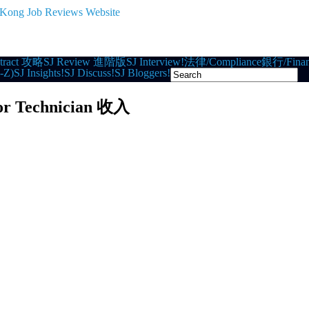
tract 攻略
SJ Review 進階版
SJ Interview!
法律/Compliance
銀行/Finan
-Z)
SJ Insights!
SJ Discuss!
SJ Bloggers!
ior Technician 收入