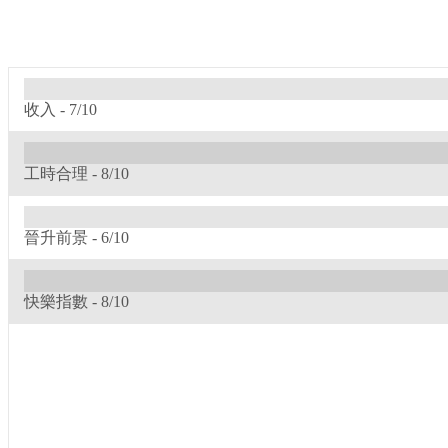
收入 -
7/10
工時合理 -
8/10
晉升前景 -
6/10
快樂指數 -
8/10