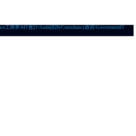
ce
工商界/MT
會計/Audit
諮詢/Consultancy
政府/Government
IT