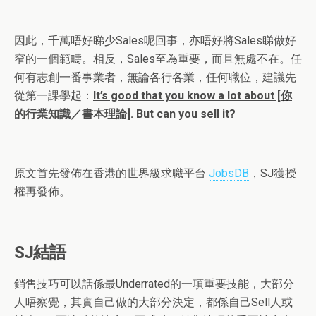
因此，千萬唔好睇少
Sales
呢回事，亦唔好將
Sales
睇做好
窄的一個範疇。相反，
Sales
至為重要，而且無處不在。任
何有志創一番事業者，無論各行各業，任何職位，建議先
從第一課學起：
It’s good that you know a lot about [你
的行業知識／書本理論]. But can you sell it?
原文首先發佈在香港的世界級求職平台
JobsDB
，SJ獲授
權再發佈。
SJ
結語
銷售技巧可以話係最
Underrated
的一項重要技能，大部分
人唔察覺，其實自己做的大部分決定，都係自己
Sell
人或