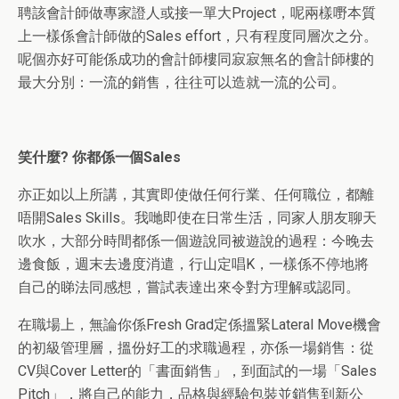
聘該會計師做專家證人或接一單大
Project
，呢兩樣嘢本質
上一樣係會計師做的
Sales effort
，只有程度同層次之分。
呢個亦好可能係成功的會計師樓同寂寂無名的會計師樓的
最大分別
：
一流的銷售，往往可以造就一流的公司。
笑什麼? 你都係一個
Sales
亦
正如以上所講，其實即使做任何行業
、
任何職位，都離
唔開
Sales Skills
。我哋即使
在
日常生活，同家人朋友聊天
吹水，大部分時間都係一個遊說同被遊說的過程：今晚去
邊食飯，週末去邊度消遣，行山定唱
K
，一樣係不停地將
自己的睇法同感想，嘗試表達出來令對方理解或認同。
在職場上，無論你係Fresh Grad定係搵緊Lateral Move機會
的初級管理層，搵份好工的求職過程，亦係一場銷售：從
CV與Cover Letter的
「
書面銷售
」
，到面試的一場
「Sales
Pitch」，將自己的能力，品格與經驗包裝並銷售到新公