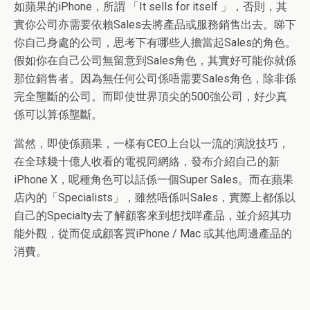
如蘋果的
iPhone
，所謂
「
It sells for itself
」
，
否則，其
實你公司亦需要依賴
Sales
去將產品或服務銷售出去。睇下
你自己身處的公司，思考下有哪些人擔當起
Sales
的角色。
假如你在自己公司無留意到
Sales
角色，其實好可能你就係
那位銷售者。因為無任何公司係唔需要Sales角色，除非係
完全壟斷的公司。而即使世界頂尖的500強公司，好少真
係可以算係壟斷。
當然，即使係蘋果，一樣有
CEO
上台以一流的演說技巧，
在全球幾十億人收看的電視同網絡，發布介紹自己的新
iPhone X
，
呢種角色
可以話係一個
Super Sales
。而在蘋果
店內的「
Specialists
」，雖然唔係叫
Sales
，實際上都係以
自己的
Specialty
去了解顧客來到想找咩產品，並介紹其功
能外觀，從而促成顧客買
iPhone / Mac
或其他周邊產品的
消費。