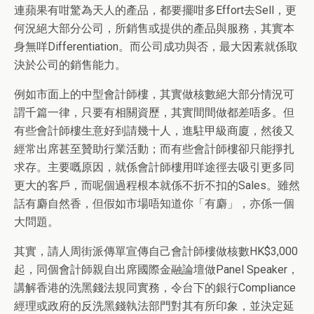
連蘋果有咁驚為天人的產品，都要擺咁多
Effort
去
Sell
，更
何況絕大部分公司，所銷售或提供的產品與服務，其實本
身無咩
Differentiation
。而公司成功與否，最大因素就係取
決於公司的銷售能力。
例如市面上的中型會計師樓，其實做核數絕大部分情況可
謂千篇一律，只要有相關資歷，其實間間做都差唔多。但
有些會計師樓生意好到請幾十人，進駐甲級商廈，然後又
經常出席甚至贊助行業活動；而有些會計師
樓
卻只能掙扎
求存。主要嘅原因，就係會計師樓用咩途徑去吸引更多同
更大的客戶，而呢個過程根本就係不折不扣的
Sales
。雖然
話有麝自然香，但假如市場唔知道你「有麝」，亦係一
個
大問題。
其實，請人周街派傳單宣傳自己會計師樓做核數
HK$3,000
起，同個會計師親自出席國際金融論壇做
Panel Speaker
，
講解香港的洗黑錢法規同實務，令台下的銀行
Compliance
經理或政府的反洗黑錢執法部門對其有所印象，並決定延