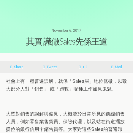
November 6, 2017
其實 識做Sales先係王道
Share
Tweet
+ 1
Mail
社會上有一種普遍誤解，就係「
Sales
屎」地位低微，以致
大部分人對「銷售」
或「跑數」呢種工作如見鬼魅。
大眾對銷售的誤解與偏見，大概源於日常所見的前線銷售
人員，例如零售業售貨員
、
保險代理，以及站在街道擺放
攤位的銀行信用卡銷售員等。大家對這些
Sales
的普遍印