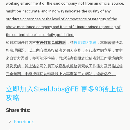
working environment of the said company, not from an official source,
might be inaccurate, and in no way indicates the quality of any
products or services or the level of competence or integrity of the
above mentioned company and its staff. Unauthorised reposting of
the contents herein is strictly prohibited.
如對本網任何內容
有任何意見或投訴
，請
按此聯絡本網
，本網會盡快為
您處理問題。
以上內容僅為投稿者之個人意見，不代表本網立場，並非
來自官方渠道，亦可能不準確，而評論亦僅限於投稿者對工作環境的意
見及反饋，與上述公司的員工或產品或服務質素或工作能力及品格誠信
完全無關。未經授權切勿轉載以上內容至第三方網站，違者必究。
立即加入StealJobs@FB 更多90後上位
攻略
Share this:
Facebook