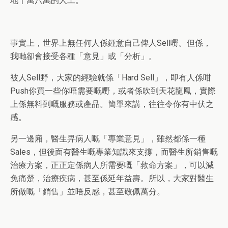
地十萬八萬的人工。
事實上
，世界上無任何人係鍾意自己俾人
Sell
嘢。但係，
我哋卻會接受各種「意見」或「分析」。
被人
Sell
野，大家的經驗就係「
Hard Sell
」，即有人係咁
Push
你買一些你唔需要嘅嘢，或者係吹到天花龍鳳，實際
上係無料到嘅服務或產品。簡單來講，往往令你有中伏之
感。
另一邊廂，醫生
畀
病人嘅「專業意見」，雖然都係一種
Sales
，但後面有醫生嘅專業知識來支撐，而醫生所銷售嘅
治療方案，正正定係病人所需要嘅「救命方案」，可以減
免痛楚，治療疾病，甚至係延年益壽。所以，大家對醫生
所做嘅「銷售」並唔反感，甚至敬佩萬分。