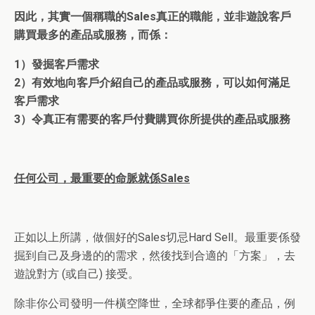
因此，其實一個稱職的
Sales
真正的職能，並非遊說客戶
購買最多的產品或服務，而係
：
1
）發掘客戶需求
2
）有效地向客戶介紹自己的產品或服務，可以如何滿足
客戶需求
3
）令真正有需要的客戶付費購買你所提供的產品或服務
任何公司，最重要的命脈就係
Sales
正如
以上所講，做個好的
Sales
切忌
Hard Sell
。最重要係發
掘到自己及身邊的的需求，然後找到合適的「方案」，去
遊說對方
(
或自己
)
接受。
除非你公司發明一件橫空降世，全球都爭住要的產品，例