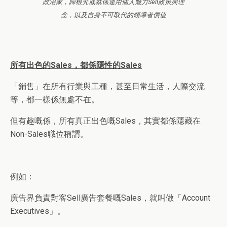
政治家，歸根究底就係運用個人魅力Sell政策與理
念，以及自身不可取代的領導者價值
所有出色的
Sales
，都係隱性的
Sales
「銷售」在所有行業與工種，甚至日常生活，人際交流
等，都一樣係無處不在。
但有趣嘅係，所有真正出色嘅
Sales
，其實都係隱藏在
Non-Sales
職位稱謂。
例如：
廣告界負責對客
Sell
廣告套餐嘅
Sales
，就叫做「
Account
Executives
」。