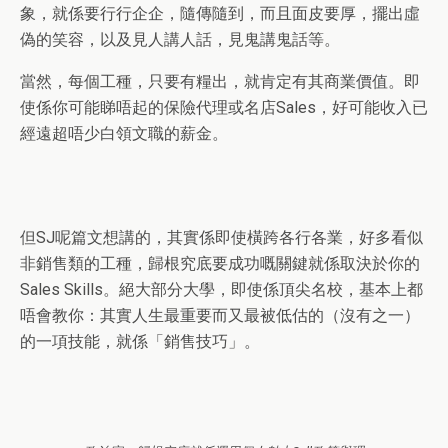
象，就係要行行企企，隨傳隨到，而且面皮要厚，擺出虛
偽的笑容，以及見人講人話，見鬼講鬼話等。
當然，每個工種，只要有糧出，就肯定有其商業價值。即
使係你可能睇唔起的保險代理或名店
Sales
，好可能收入已
經遠超唔少白領文職的薪金。
但
SJ
呢篇文想講的，其實係即使橫跨各行各業，好多看似
非銷售類的工種，歸根究底要成功嘅關鍵就係取決於你的
Sales Skills
。絕大部分大學，即使係頂尖名校，基本上都
唔會教你：其實人生最重要而又最被低估的（沒有之一）
的一項技能，就係「銷售技巧」。