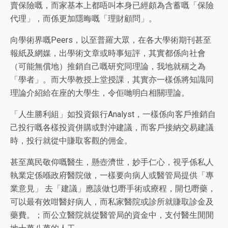
賣保險嘅，而家基本上都唔叫本身已經頗為含蓄嘅「保險
代理」，而係更加隱晦嘅「理財顧問」。
向學術界嘅
Peers
，以至普羅大眾，在各大學術期刊甚至
報紙及網媒，出學術文章或時事短評，其實都係向社會
（
可能無償地
）
推銷自己嘅研究同理論，我地就稱之為
「學者」。而大學教授上堂授課，其實亦一樣係將知識同
理論介紹給在座的大學生，令佢
哋
明白相關理論。
「人生勝利組」如投資銀行
Analyst
，一樣係向客戶推銷自
己投行嘅各樣投資併購或對沖建議，而客戶接納交易建議
時，投行就從中賺取客觀的佣金。
甚至萬民敬仰嘅醫生，懸壺濟世，妙手仁心，視乎係私人
執業定係喺政府醫院做，一樣要向病人或醫管局提供「專
業意見」
去「建議」應該做乜嘢手術或療程，開乜嘢藥，
可以最有效咁醫好病人，而私家醫院或診所就賺取診金及
藥費
。；
而公立醫院就從醫管局的資金
中
，支付醫生閒閒