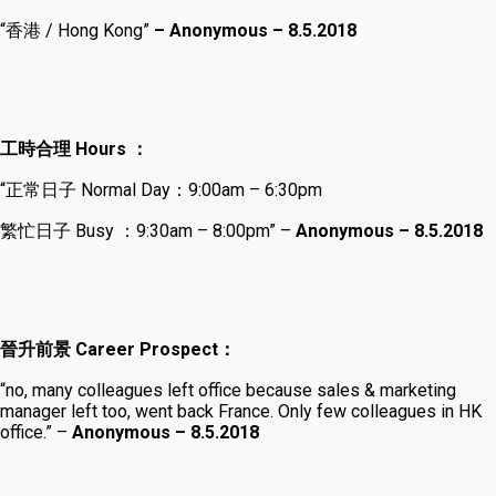
“香港 / Hong Kong”
– Anonymous – 8.5.2018
工時合理
Hours ：
“正常日子 Normal Day：9:00am – 6:30pm
繁忙日子
Busy ：9:30am – 8:00pm” –
Anonymous – 8.5.2018
晉升前景
Career Prospect
：
“no, many colleagues left office because sales & marketing
manager left too, went back France. Only few colleagues in HK
office.” –
Anonymous – 8.5.2018