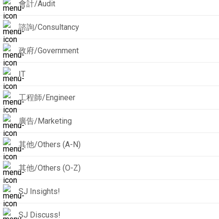
會計/Audit
諮詢/Consultancy
政府/Government
IT
工程師/Engineer
廣告/Marketing
其他/Others (A-N)
其他/Others (O-Z)
SJ Insights!
SJ Discuss!