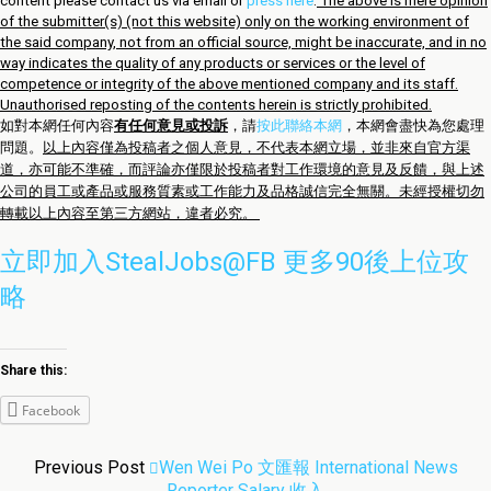
content please contact us via email or
press here
.
The above is mere opinion
of the submitter(s) (not this website) only on the working environment of
the said company, not from an official source, might be inaccurate, and in no
way indicates the quality of any products or services or the level of
competence or integrity of the above mentioned company and its staff.
Unauthorised reposting of the contents herein is strictly prohibited.
如對本網任何內容
有任何意見或投訴
，請
按此聯絡本網
，本網會盡快為您處理
問題。
以上內容僅為投稿者之個人意見，不代表本網立場，並非來自官方渠
道，亦可能不準確，而評論亦僅限於投稿者對工作環境的意見及反饋，與上述
公司的員工或產品或服務質素或工作能力及品格誠信完全無關。未經授權切勿
轉載以上內容至第三方網站，違者必究。
立即加入StealJobs@FB 更多90後上位攻
略
Share this:
Facebook
Previous Post
Wen Wei Po 文匯報 International News
Reporter Salary 收入