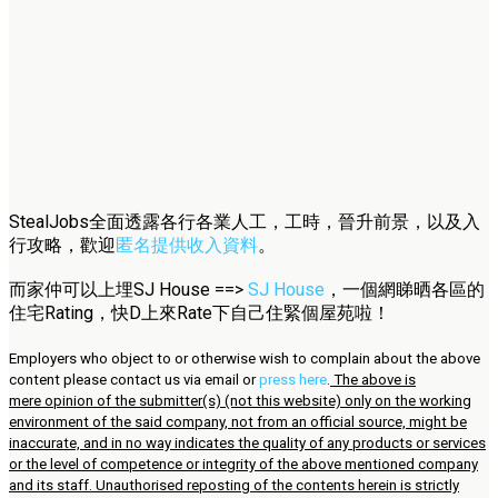
StealJobs全面透露各行各業人工，工時，晉升前景，以及入
行攻略，歡迎
匿名提供收入資料
。
而家仲可以上埋SJ House ==>
SJ House
，一個網睇晒各區的
住宅Rating，快D上來Rate下自己住緊個屋苑啦！
Employers who object to or otherwise wish to complain about the above
content please contact us via email or
press here
.
The above is
mere opinion of the submitter(s) (not this website) only on the working
environment of the said company, not from an official source, might be
inaccurate, and in no way indicates the quality of any products or services
or the level of competence or integrity of the above mentioned company
and its staff. Unauthorised reposting of the contents herein is strictly