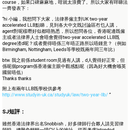
course，如果口碑麻麻地，咁就太浪費了。所以大家有咩睇法
一齊發表下：
“hi 小編，我想問下大家，法律界僱主對UK two-year
accelerated LLB點睇，見到各大中文既討論區冇乜人講，
agent對呢樣嘢好似都唔熟悉，所以想問各位，香港呢邊既僱
主或者法律界人士會唔會覺得two-year accelerated LLB既
degree渣d呢？或者覺得唔係三年唔正路所以唔鍾意？（例如
Birmingham, Nottingham, Leeds等學校既兩年同三年比）
btw. 我之前係student room見過有人講，d人覺得好正常，但
係呢個program係香港僱主眼中觀感點呢（因為好大機會喺英
國留唔低）
Thanks thanks
附上有兩年LLB既學校供參考
http://www.studyin-uk.ca/studyuk/law/two-year-llb/
”
SJ短評：
雖然香港法律界出名Snobbish，好多律師行合夥人請見習律
師時，總難免輕輕一喵CV上的地址，從而考慮Intended