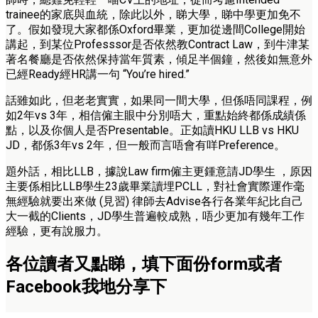
trainee的家底與血統，除此以外，睇大學，睇中學更加免不
了。假如發現大家都係Oxford畢業，更加從邊間College開始
講起，到某位Professsor是否依然教Contract Law，到牛津某
著名餐廳是否依然保持當年質素，傾足半個鐘，然後如無意外
已經Ready經HR講一句 “You’re hired.”
話雖如此，但老老實實，如果同一間大學，但係唔同課程，例
如2年vs 3年，相信僱主眼中分別唔大，重點始終都係成績係
點，以及你個人是否Presentable。正如讀HKU LLB vs HKU
JD，都係3年vs 2年，但一般而言唔會有咩Preference。
題外話，相比LLB，據說Law firm僱主更鍾意請JD學生 ，原因
主要係相比LLB學生23歲畢業讀埋PCLL，對社會實際運作毫
無經驗就要出來做 (見習) 律師去Advise各行各業年紀比自己
大一截的Clients，JD學生普遍較成熟，唔少更加有幾年工作
經驗，更有說服力。
各位讀者又點睇，填下面份form或者
Facebook我地分享下