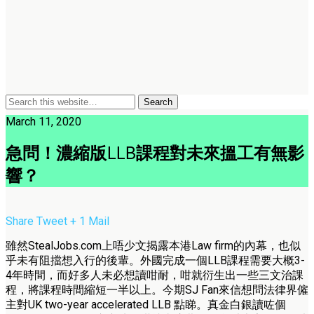
March 11, 2020
急問！濃縮版LLB課程對未來搵工有無影
響？
Share
Tweet
+ 1
Mail
雖然StealJobs.com上唔少文揭露本港Law firm的內幕，也似
乎未有阻擋想入行的後輩。外國完成一個LLB課程需要大概3-
4年時間，而好多人未必想讀咁耐，咁就衍生出一些三文治課
程，將課程時間縮短一半以上。今期SJ Fan來信想問法律界僱
主對UK two-year accelerated LLB 點睇。真金白銀讀咗個