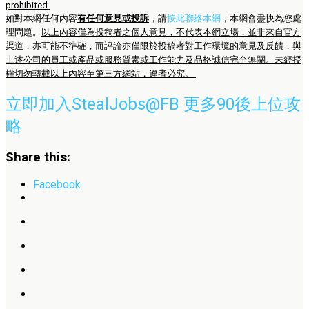
prohibited.
如對本網任何內容
有任何意見或投訴
，請
按此聯絡本網
，本網會盡快為您處
理問題。
以上內容僅為投稿者之個人意見，不代表本網立場，並非來自官方
渠道，亦可能不準確，而評論亦僅限於投稿者對工作環境的意見及反饋，與
上述公司的員工或產品或服務質素或工作能力及品格誠信完全無關。未經授
權切勿轉載以上內容至第三方網站，違者必究。
立即加入StealJobs@FB 更多90後上位攻
略
Share this:
Facebook