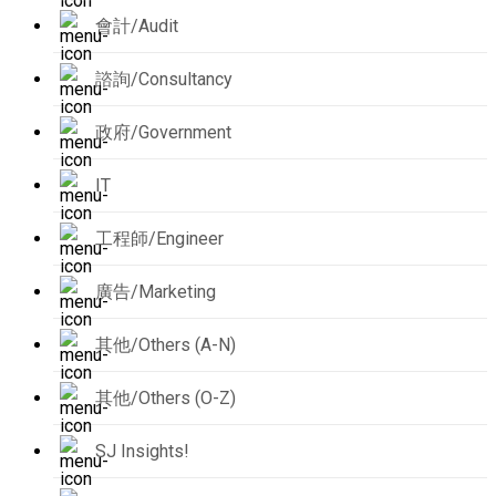
會計/Audit
諮詢/Consultancy
政府/Government
IT
工程師/Engineer
廣告/Marketing
其他/Others (A-N)
其他/Others (O-Z)
SJ Insights!