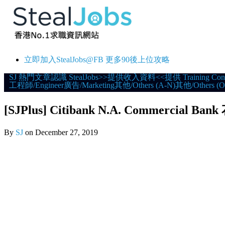
立即加入StealJobs@FB 更多90後上位攻略
Skip
SJ 熱門文章
認識 StealJobs
>>提供收入資料<<
提供 Training Con
工程師/Engineer
廣告/Marketing
其他/Others (A-N)
其他/Others (O
to
content
[SJPlus] Citibank N.A. Commercial Ban
By
SJ
on
December 27, 2019