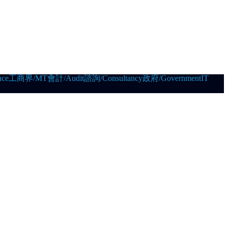
ce
工商界/MT
會計/Audit
諮詢/Consultancy
政府/Government
IT