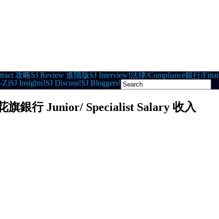
tract 攻略
SJ Review 進階版
SJ Interview!
法律/Compliance
銀行/Finan
-Z)
SJ Insights!
SJ Discuss!
SJ Bloggers!
k 花旗銀行 Junior/ Specialist Salary 收入