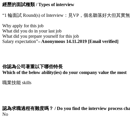
經歷的面試種類 / Types of interview
“1 輪面試 Round(s) of Interview：見VP，個名聽落好大但其實無乜
Why apply for this job
What did you do in your last job
What did you prepare yourself for this job
Salary expectation”
– Anonymous 14.11.2019 [Email verified]
你認為公司著重以下哪些特長
Which of the below ability(ies) do your company value the most
職業技能 skills
認為求職過程有難度嗎？ / Do you find the interview process chal
No