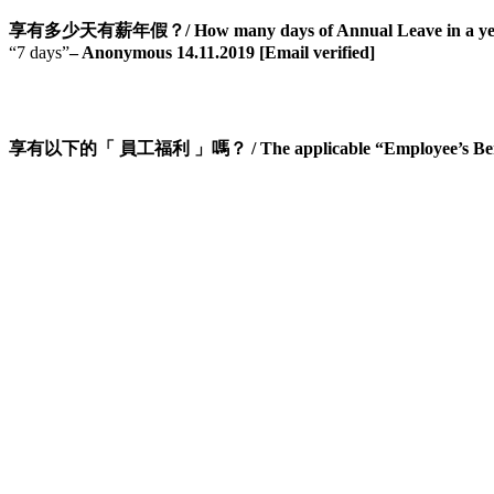
享有多少天有薪年假？/ How many days of Annual Leave in a ye
“7 days”
– Anonymous 14.11.2019 [Email verified]
享有以下的「 員工福利 」嗎？ / The applicable “Employee’s Bene