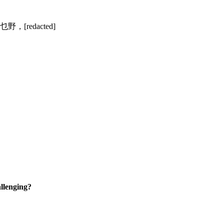
野，[redacted]
lenging?