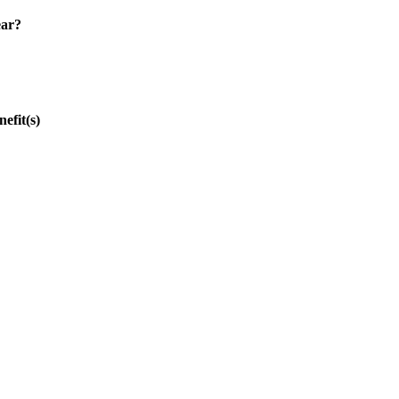
ar?
fit(s)