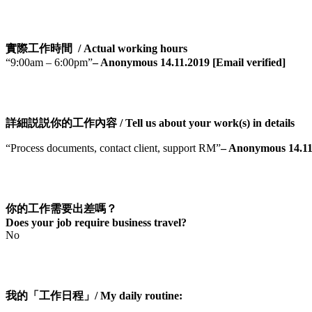
實際工作時間 / Actual working hours
“9:00am – 6:00pm”
– Anonymous 14.11.2019 [Email verified]
詳細説説你的工作內容 / Tell us about your work(s) in details
“Process documents, contact client, support RM”
– Anonymous 14.11.
你的工作需要出差嗎？
Does your job require business travel?
No
我的「工作日程」/ My daily routine: