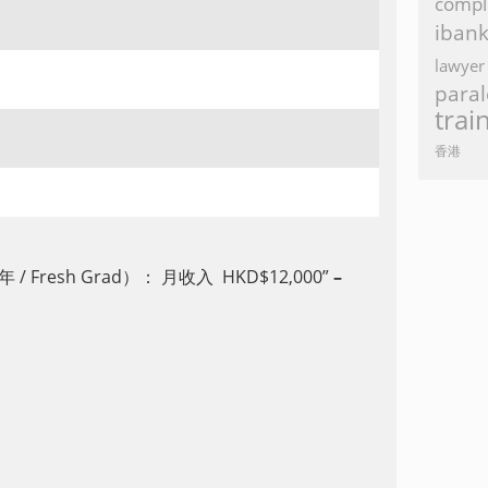
compl
iban
lawyer
paral
trai
香港
年 / Fresh Grad
）： 月收入
HKD$12,000”
–