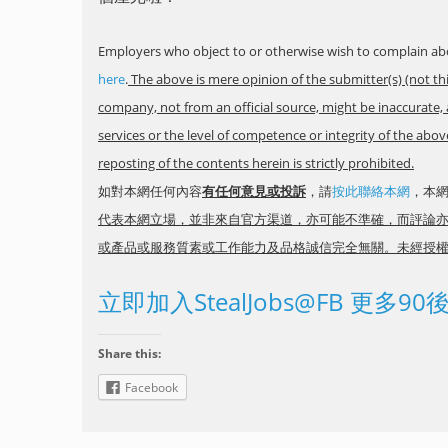
Employers who object to or otherwise wish to complain abo
here
.
The above is mere opinion of the submitter(s) (not th
company, not from an official source, might be inaccurate, 
services or the level of competence or integrity of the ab
reposting of the contents herein is strictly prohibited.
如對本網任何內容
有任何意見或投訴
，請
按此聯絡本網
，本
代表本網立場，並非來自官方渠道，亦可能不準確，而評論
或產品或服務質素或工作能力及品格誠信完全無關。未經授
立即加入StealJobs@FB 更多9
Share this:
Facebook