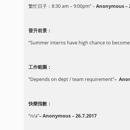
繁忙日子：8
:30 am – 9:00pm
” –
Anonymous – 2
晉升前景：
“
Summer interns have high chance to becom
工作範圍：
“
Depends on dept / team requirement
”
– Anon
快樂指數：
“n/a”
– Anonymous – 26.7.2017