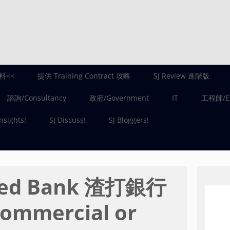
料<<
提供 Training Contract 攻略
SJ Review 進階版
諮詢/Consultancy
政府/Government
IT
工程師/En
Insights!
SJ Discuss!
SJ Bloggers!
ered Bank 渣打銀行
Commercial or