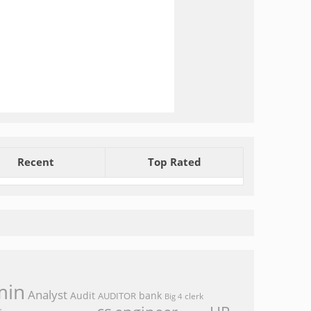
Recent
Top Rated
min
Analyst
Audit
bank
AUDITOR
clerk
Big 4