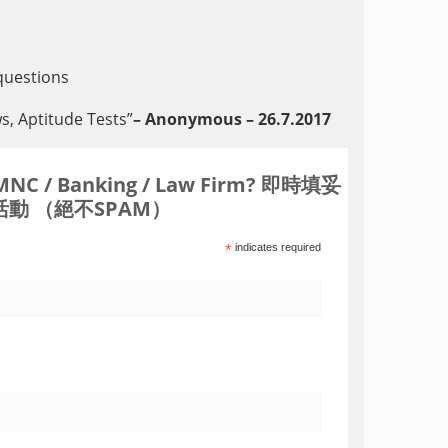
 questions
s, Aptitude Tests
”
– Anonymous – 26.7.2017
Banking / Law Firm? 即時填妥
動 （絕不SPAM）
*
indicates required