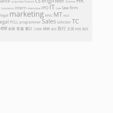
cs
engineer
HR
iance
corporate finance
finance
IT
k
IPO
law firm
intern
interview
Law
insurance
marketing
MT
legal
MNC
NGO
TC
Sales
egal
PCLL
solicitor
programmer
nee
投行
客服
審計
創業
律師
文員
面試
工程師
科技
成功