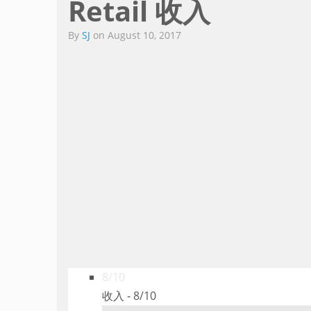
Retail 收入
By
SJ
on
August 10, 2017
8/10
收入 -
8/10