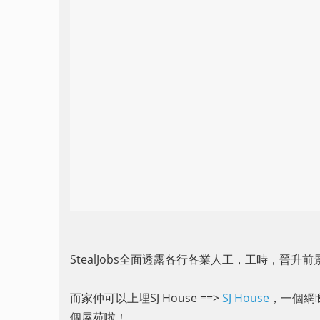
StealJobs全面透露各行各業人工，工時，晉升
而家仲可以上埋SJ House ==>
SJ House
，一個網睇
個屋苑啦！