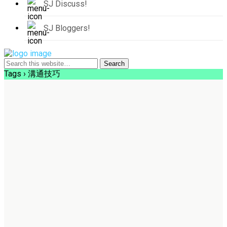
SJ Discuss!
SJ Bloggers!
Tags › 溝通技巧