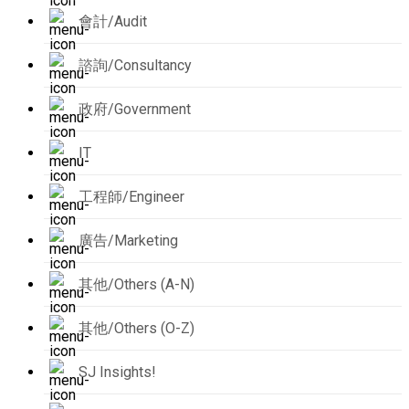
會計/Audit
諮詢/Consultancy
政府/Government
IT
工程師/Engineer
廣告/Marketing
其他/Others (A-N)
其他/Others (O-Z)
SJ Insights!