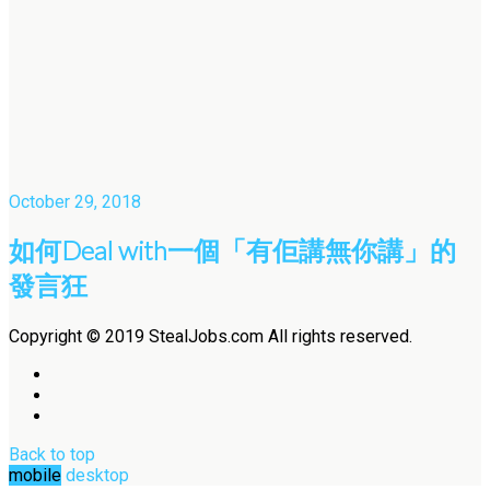
October 29, 2018
如何Deal with一個「有佢講無你講」的
發言狂
Copyright © 2019 StealJobs.com All rights reserved.
Back to top
mobile
desktop