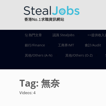
SJ 熱門文章
認識 StealJobs
>>提供收入
銀行/Finance
工商界/MT
會計/Audit
其他/Others (A-N)
其他/Others (O-Z)
Tag:
無奈
Videos: 4