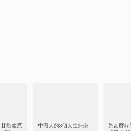
 廿幾歲原
中環人的8個人生無奈
為甚麼好