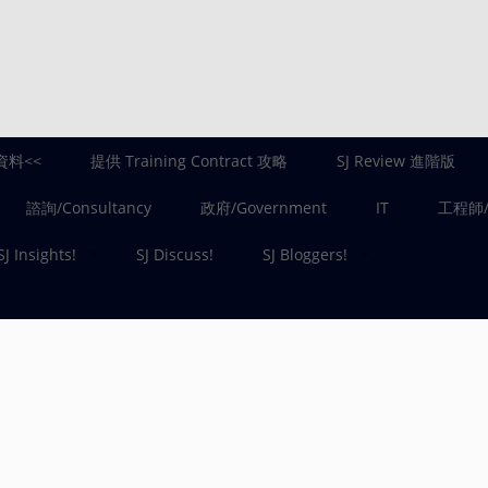
資料<<
提供 Training Contract 攻略
SJ Review 進階版
諮詢/Consultancy
政府/Government
IT
工程師/E
SJ Insights!
SJ Discuss!
SJ Bloggers!