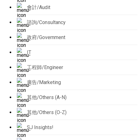
會計/Audit
諮詢/Consultancy
政府/Government
IT
工程師/Engineer
廣告/Marketing
其他/Others (A-N)
其他/Others (O-Z)
SJ Insights!