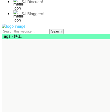
SJ Discuss!
SJ Bloggers!
Tags › 轉工