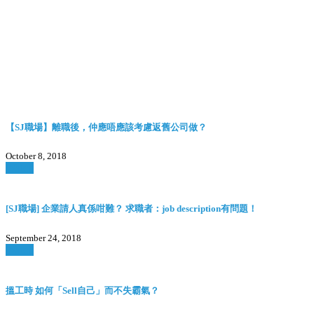
【SJ職場】離職後，仲應唔應該考慮返舊公司做？
October 8, 2018
Watch
[SJ職場] 企業請人真係咁難？ 求職者：job description有問題！
September 24, 2018
Watch
搵工時 如何「Sell自己」而不失霸氣？