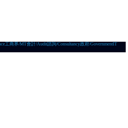
ce
工商界/MT
會計/Audit
諮詢/Consultancy
政府/Government
IT