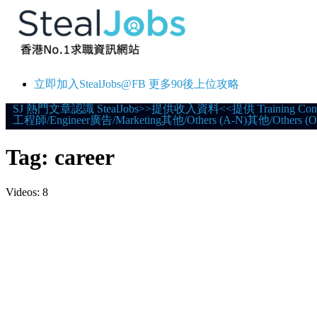
立即加入StealJobs@FB 更多90後上位攻略
Skip
SJ 熱門文章
認識 StealJobs
>>提供收入資料<<
提供 Training Con
工程師/Engineer
廣告/Marketing
其他/Others (A-N)
其他/Others (O
to
content
Tag:
career
Videos: 8