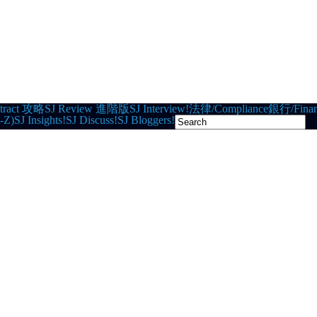
tract 攻略
SJ Review 進階版
SJ Interview!
法律/Compliance
銀行/Finan
-Z)
SJ Insights!
SJ Discuss!
SJ Bloggers!