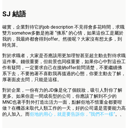
SJ 結語
確實，企業對待它的job description 不見得會多花時間，求職
雙方somehow多數是抱著 “佛系” 的心情，如果這份工是屬於
我的，我最終都會得到offer。然後呢？大家沒有想太多，到
時先算。
對於求職者，大家是否應該用更加理智甚至超主動去對待求職
這件事。錢很重要，但前景也同樣重要，如果你心中對這份工
作有疑問，一定要求自己在接納offer前問清楚，不要繼續佛
系下去，不要抱著不喜歡我再搵過的心態，你要主動去了解，
厚著面皮去問，只能是這樣。
對於企業，一份有力的JD像是化了個靚妝，吸引人對你了解
更多。如果你是一間成長型的公司，你應該了解到不少的
MNC也著手對外打造出活力一面，點解佢地不惜重金都要咁
做？在機器未取代人類工作的一天，好的公司還是需要能力高
的人加入。而
佢地的用心，就是要告訴你，“我們不一樣”
。、