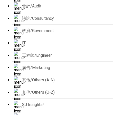
會計/Audit
諮詢/Consultancy
政府/Government
IT
工程師/Engineer
廣告/Marketing
其他/Others (A-N)
其他/Others (O-Z)
SJ Insights!