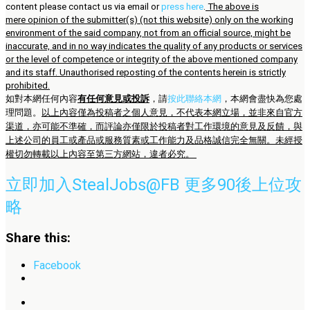
content please contact us via email or
press here
.
The above is
mere opinion of the submitter(s) (not this website) only on the working
environment of the said company, not from an official source, might be
inaccurate, and in no way indicates the quality of any products or services
or the level of competence or integrity of the above mentioned company
and its staff. Unauthorised reposting of the contents herein is strictly
prohibited.
如對本網任何內容
有任何意見或投訴
，請
按此聯絡本網
，本網會盡快為您處
理問題。
以上內容僅為投稿者之個人意見，不代表本網立場，並非來自官方
渠道，亦可能不準確，而評論亦僅限於投稿者對工作環境的意見及反饋，與
上述公司的員工或產品或服務質素或工作能力及品格誠信完全無關。未經授
權切勿轉載以上內容至第三方網站，違者必究。
立即加入StealJobs@FB 更多90後上位攻
略
Share this:
Facebook