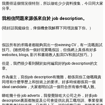
我覺得這個情況很特別，所以做咗少少資料搜集，今日同大家
分享。
我相信問題來源係來自於 job description。
(唔好話我癡線住，俾個機會我解釋下同埋說服下你。）
假設所有的求職者都能夠寫出一份winning CV，有一流嘅面試
技巧。(雖然唔係一個好現實嘅假設，但係網上真係有好多
websites, blogs, 影片和書籍教人點寫CV和面試技巧。)
但是，我們很少看到關於如何編寫好的job description的文
章。
作為僱主，寫份job description有幾難，都係寫份工做嘅職責
同埋有什麼學歷上和技術上的要求。好多時候都係寫一個
ideal candidate，大家都明白請一個符合所有條件嘅人難。
睇咗幾十份 job adverts，我發覺除咗大公司之外，好多job
description裏面都無提及公司會提供比員工嘅培訓、事業發展