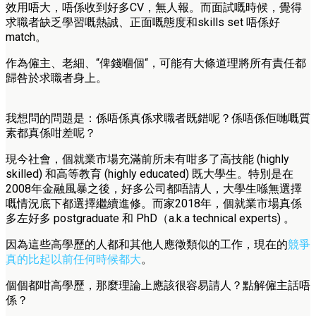
效用唔大，唔係收到好多CV，無人報。而面試嘅時候，覺得
求職者缺乏學習嘅熱誠、正面嘅態度和skills set 唔係好
match。
作為僱主、老細、“俾錢嗰個“，可能有大條道理將所有責任都
歸咎於求職者身上。
我想問的問題是：係唔係真係求職者既錯呢？係唔係佢哋嘅質
素都真係咁差呢？
現今社會，個就業市場充滿前所未有咁多了高技能 (highly
skilled) 和高等教育 (highly educated) 既大學生。特別是在
2008年金融風暴之後，好多公司都唔請人，大學生喺無選擇
嘅情況底下都選擇繼續進修。而家2018年，個就業市場真係
多左好多 postgraduate 和 PhD（a.k.a technical experts) 。
因為這些高學歷的人都和其他人應徵類似的工作，現在的
競爭
真的比起以前任何時候都大
。
個個都咁高學歷，那麼理論上應該很容易請人？點解僱主話唔
係？