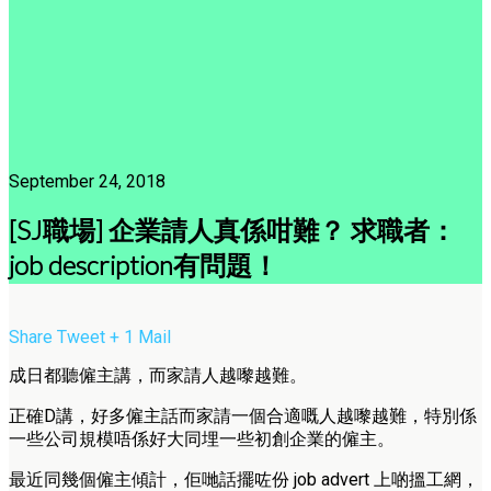
September 24, 2018
[SJ職場] 企業請人真係咁難？ 求職者：
job description有問題！
Share
Tweet
+ 1
Mail
成日都聽僱主講，而家請人越嚟越難。
正確D講，好多僱主話而家請一個合適嘅人越嚟越難，特別係
一些公司規模唔係好大同埋一些初創企業的僱主。
最近同幾個僱主傾計，佢哋話擺咗份 job advert 上啲搵工網，