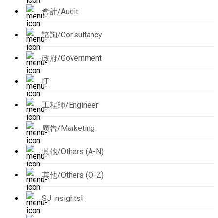
會計/Audit
諮詢/Consultancy
政府/Government
IT
工程師/Engineer
廣告/Marketing
其他/Others (A-N)
其他/Others (O-Z)
SJ Insights!