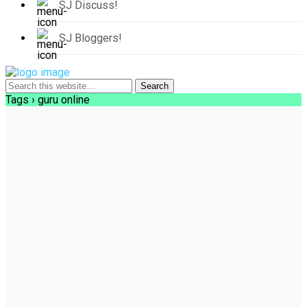
SJ Discuss!
SJ Bloggers!
Tags › guru online