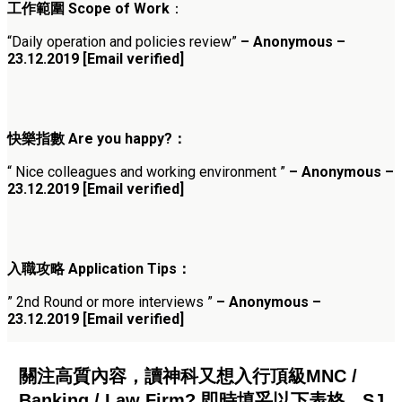
工作範圍 Scope of Work
：
“Daily operation and policies review”
– Anonymous –
23.12.2019 [Email verified]
快樂指數 Are you happy?：
“ Nice colleagues and working environment ”
– Anonymous –
23.12.2019 [Email verified]
入職攻略 Application Tips：
” 2nd Round or more interviews ”
– Anonymous –
23.12.2019 [Email verified]
關注高質內容，讀神科又想入行頂級MNC /
Banking / Law Firm? 即時填妥以下表格，SJ