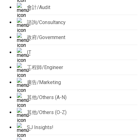
會計/Audit
諮詢/Consultancy
政府/Government
IT
工程師/Engineer
廣告/Marketing
其他/Others (A-N)
其他/Others (O-Z)
SJ Insights!