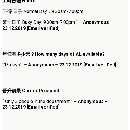
工時合理 Hours ：
“正常日子 Normal Day：9:30am-7:00pm
繁忙日子 Busy Day: 9:30am-7:00pm ”
– Anonymous –
23.12.2019 [Email verified]
年假有多少天？How many days of AL available?
“13 days”
– Anonymous – 23.12.2019 [Email verified]
晉升前景 Career Prospect：
“ Only 3 people in the department ”
– Anonymous –
23.12.2019 [Email verified]