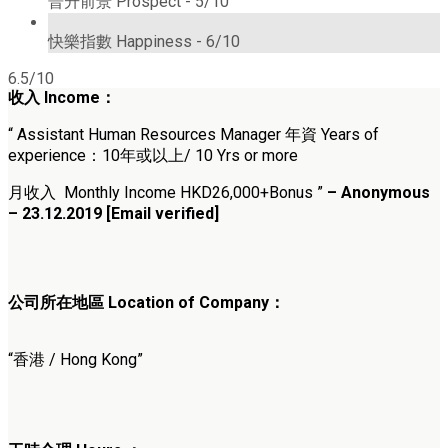
晉升前景 Prospect -
5/10
6/10
快樂指數 Happiness -
6/10
6.5/10
收入 Income：
“ Assistant Human Resources Manager 年資 Years of
experience：10年或以上/ 10 Yrs or more
月收入 Monthly Income HKD26,000+Bonus ”
– Anonymous
– 23.12.2019 [Email verified]
公司所在地區 Location of Company：
“香港 / Hong Kong”