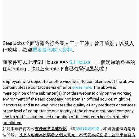
StealJobs全面透露各行各業人工，工時，晉升前景，以及入
行攻略，歡迎
匿名提供收入資料
。
而家仲可以上埋SJ House ==>
SJ House
，一個網睇晒各區的
住宅Rating，快D上來Rate下自己住緊個屋苑啦！
Employers who object to or otherwise wish to complain about the above
content please contact us via email or
press here
.
The above is
mere opinion of the submitter(s) (not this website) only on the working
environment of the said company, not from an official source, might be
inaccurate, and in no way indicates the quality of any products or services
or the level of competence or integrity of the above mentioned company
and its staff. Unauthorised reposting of the contents herein is strictly
prohibited.
如對本網任何內容
有任何意見或投訴
，請
按此聯絡本網
，本網會盡快為您處
理問題。
以上內容僅為投稿者之個人意見，不代表本網立場，並非來自官方