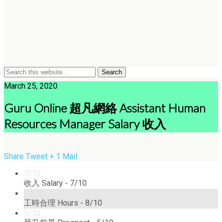
March 25, 2020
Guru Online 超凡網絡 Assistant Human
Resources Manager Salary 收入
Share
Tweet
+ 1
Mail
7/10
收入 Salary -
7/10
8/10
工時合理 Hours -
8/10
5/10