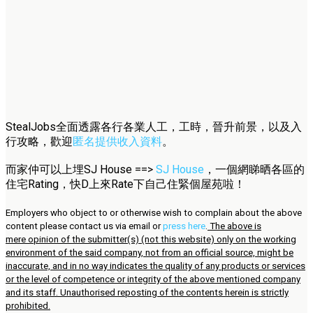
StealJobs全面透露各行各業人工，工時，晉升前景，以及入
行攻略，歡迎
匿名提供收入資料
。
而家仲可以上埋SJ House ==>
SJ House
，一個網睇晒各區的
住宅Rating，快D上來Rate下自己住緊個屋苑啦！
Employers who object to or otherwise wish to complain about the above
content please contact us via email or
press here
.
The above is
mere opinion of the submitter(s) (not this website) only on the working
environment of the said company, not from an official source, might be
inaccurate, and in no way indicates the quality of any products or services
or the level of competence or integrity of the above mentioned company
and its staff. Unauthorised reposting of the contents herein is strictly
prohibited.