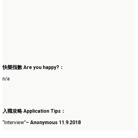
快樂指數 Are you happy?：
n/a
入職攻略 Application Tips：
“Interview”
– Anonymous 11.9.2018