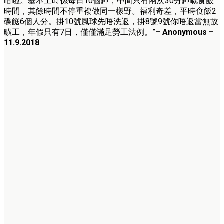
咁啦。基本工時係每日10個鐘，
中間只有兩次30分鐘嘅食飯
時間，其餘時間不停重複做同一樣野。
福利奇差，平時食飯2
碟餸6個人分。掛10號風球先唔洗返，
掛8號9號你唔返當無故
曠工，年假只有7日，僅僅滿足勞工法例。”
– Anonymous –
11.9.2018