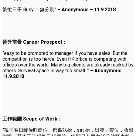
繁忙日子 Busy ：無分別”
– Anonymous – 11.9.2018
晉升前景 Career Prospect：
“easy to be promoted to manager if you have sales. But the
competition is too fierce. Even HK office is competing with
offices over the world. Many big clients are already marked by
others. Survival space is way too small. ”
– Anonymous
11.9.2018
工作範圍 Scope of Work：
“視乎嗰日編你咩崗位，都係執枱，set 枱，出餐，帶位，收銀