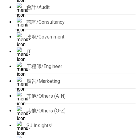
會計/Audit
諮詢/Consultancy
政府/Government
IT
工程師/Engineer
廣告/Marketing
其他/Others (A-N)
其他/Others (O-Z)
SJ Insights!