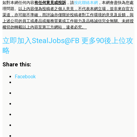
如對本網任何內容
有任何意見或投訴
，請
按此聯絡本網
，本網會盡快為您處
理問題。
以上內容僅為投稿者之個人意見，不代表本網立場，並非來自官方
渠道，亦可能不準確，而評論亦僅限於投稿者對工作環境的意見及反饋，與
上述公司的員工或產品或服務質素或工作能力及品格誠信完全無關。未經授
權切勿轉載以上內容至第三方網站，違者必究。
立即加入StealJobs@FB 更多90後上位攻
略
Share this:
Facebook