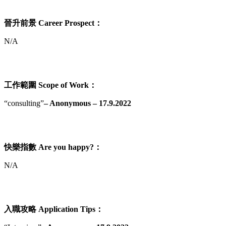
晉升前景 Career Prospect：
N/A
工作範圍 Scope of Work：
“consulting”
– Anonymous – 17.9.2022
快樂指數 Are you happy?：
N/A
入職攻略 Application Tips：