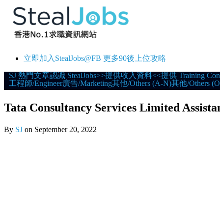
立即加入StealJobs@FB 更多90後上位攻略
Skip
SJ 熱門文章
認識 StealJobs
>>提供收入資料<<
提供 Training Con
工程師/Engineer
廣告/Marketing
其他/Others (A-N)
其他/Others (O
to
content
Tata Consultancy Services Limited Assist
By
SJ
on
September 20, 2022