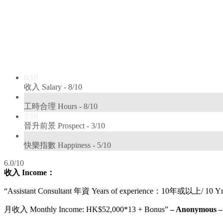
8/10
收入 Salary -
8/10
8/10
工時合理 Hours -
8/10
3/10
晉升前景 Prospect -
3/10
5/10
快樂指數 Happiness -
5/10
6.0/10
收入 Income：
“Assistant Consultant 年資 Years of experience：10年或以上/ 10 Yr
月收入 Monthly Income: HK$52,000*13 + Bonus”
– Anonymous – 1