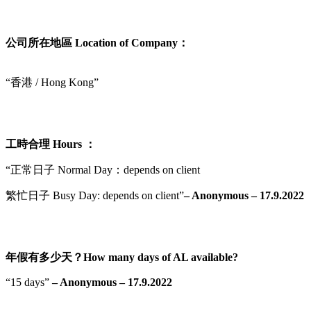
公司所在地區 Location of Company：
“香港 / Hong Kong”
工時合理 Hours ：
“正常日子 Normal Day：depends on client
繁忙日子 Busy Day: depends on client”
– Anonymous – 17.9.202
2
年假有多少天？How many days of AL available?
“15 days”
– Anonymous – 17.9.2022