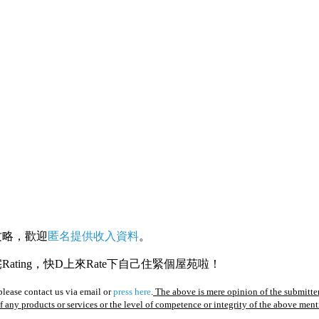
攻略，歡迎
匿名提供收入資料
。
ating，快D上來Rate下自己住緊個屋苑啦！
lease contact us via email or
press here
.
The above is mere opinion of the submitter
of any products or services or the level of competence or integrity of the above men