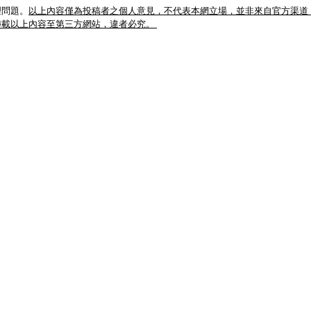
理問題。
以上內容僅為投稿者之個人意見，不代表本網立場，並非來自官方渠道
轉載以上內容至第三方網站，違者必究。