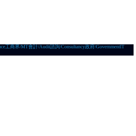
ce
工商界/MT
會計/Audit
諮詢/Consultancy
政府/Government
IT