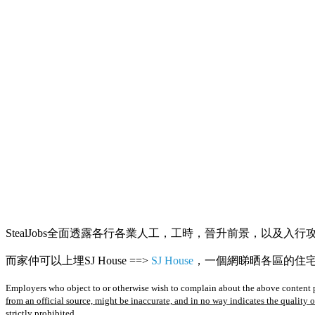
StealJobs全面透露各行各業人工，工時，晉升前景，以及入行
而家仲可以上埋SJ House ==>
SJ House
，一個網睇晒各區的住宅R
Employers who object to or otherwise wish to complain about the above content p
from an official source, might be inaccurate, and in no way indicates the quality 
strictly prohibited.