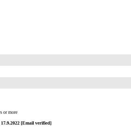
s or more
7.9.2022 [Email verified]