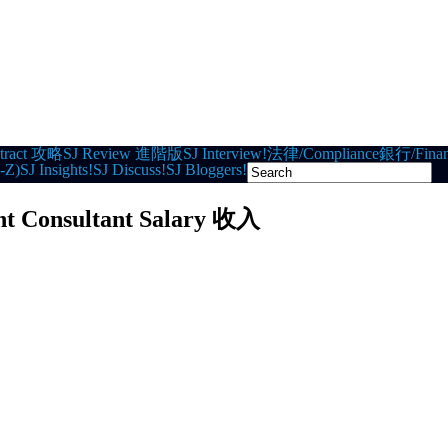
tract 攻略
SJ Review 進階版
SJ Interview!
法律/Compliance
銀行/Finan
-Z)
SJ Insights!
SJ Discuss!
SJ Bloggers!
ant Consultant Salary 收入