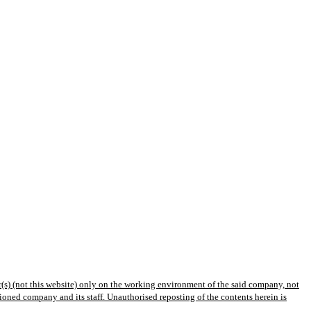
(s) (not this website) only on the working environment of the said company, not
tioned company and its staff. Unauthorised reposting of the contents herein is