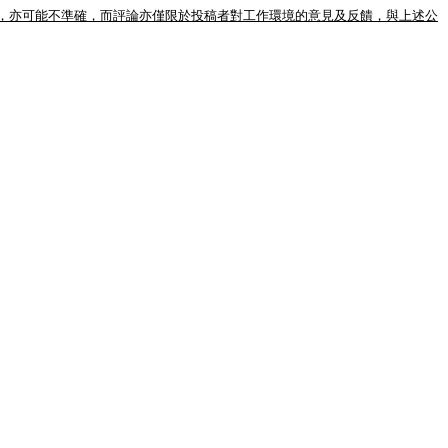
，亦可能不準確，而評論亦僅限於投稿者對工作環境的意見及反饋，與上述公