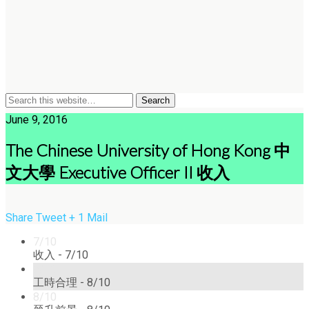
June 9, 2016
The Chinese University of Hong Kong 中
文大學 Executive Officer II 收入
Share
Tweet
+ 1
Mail
7/10
收入 -
7/10
8/10
工時合理 -
8/10
8/10