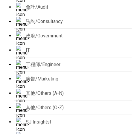
會計/Audit
諮詢/Consultancy
政府/Government
IT
工程師/Engineer
廣告/Marketing
其他/Others (A-N)
其他/Others (O-Z)
SJ Insights!