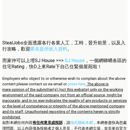
StealJobs全面透露各行各業人工，工時，晉升前景，以及入
行攻略，歡迎
匿名提供收入資料
。
而家仲可以上埋SJ House ==>
SJ House
，一個網睇晒各區的
住宅Rating，快D上來Rate下自己住緊個屋苑啦！
Employers who object to or otherwise wish to complain about the above
content please contact us via email or
press here
.
The above is
mere opinion of the submitter(s) (not this website) only on the working
environment of the said company, not from an official source, might be
inaccurate, and in no way indicates the quality of any products or services
or the level of competence or integrity of the above mentioned company
and its staff. Unauthorised reposting of the contents herein is strictly
prohibited.
如對本網任何內容
有任何意見或投訴
，請
按此聯絡本網
，本網會盡快為您處
理問題。
以上內容僅為投稿者之個人意見，不代表本網立場，並非來自官方