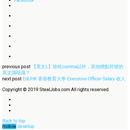
Facebook
previous post
【英文L】除咗comma以外，其他標點符號的
英文識唔識？
next post
EdUHK 香港教育大學 Executive Officer Salary 收入
Copyright © 2019 StealJobs.com All rights reserved.
Back to top
mobile
desktop