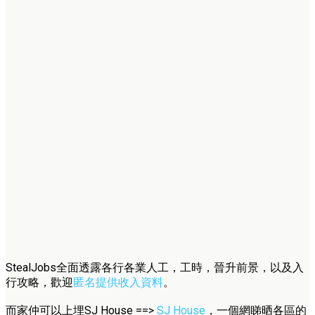
StealJobs全面透露各行各業人工，工時，晉升前景，以及入
行攻略，歡迎
匿名提供收入資料
。
而家仲可以上埋SJ House ==>
SJ House
，一個網睇晒各區的