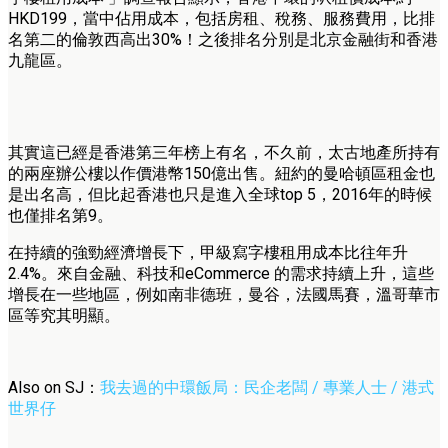
HKD199，當中佔用成本，包括房租、稅務、服務費用，比排
名第二的倫敦西高出30%！之後排名分別是北京金融街和香港
九龍區。
其實這已經是香港第三年榜上有名，不久前，太古地產所持有
的兩座辦公樓以作價港幣150億出售。紐約的曼哈頓區租金也
是出名高，但比起香港也只是進入全球top 5，2016年的時候
也僅排名第9。
在持續的強勁經濟增長下，甲級寫字樓租用成本比往年升
2.4%。來自金融、科技和eCommerce 的需求持續上升，這些
增長在一些地區，例如南非德班，曼谷，法國馬賽，溫哥華市
區等究其明顯。
Also on SJ：
我去過的中環飯局：民企老闆 / 專業人士 / 港式
世界仔