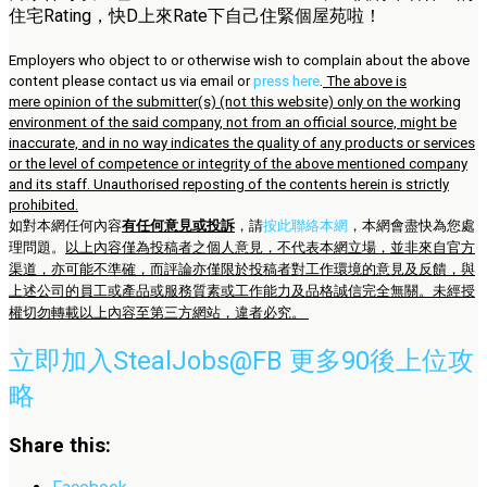
住宅Rating，快D上來Rate下自己住緊個屋苑啦！
Employers who object to or otherwise wish to complain about the above
content please contact us via email or
press here
.
The above is
mere opinion of the submitter(s) (not this website) only on the working
environment of the said company, not from an official source, might be
inaccurate, and in no way indicates the quality of any products or services
or the level of competence or integrity of the above mentioned company
and its staff. Unauthorised reposting of the contents herein is strictly
prohibited.
如對本網任何內容
有任何意見或投訴
，請
按此聯絡本網
，本網會盡快為您處
理問題。
以上內容僅為投稿者之個人意見，不代表本網立場，並非來自官方
渠道，亦可能不準確，而評論亦僅限於投稿者對工作環境的意見及反饋，與
上述公司的員工或產品或服務質素或工作能力及品格誠信完全無關。未經授
權切勿轉載以上內容至第三方網站，違者必究。
立即加入StealJobs@FB 更多90後上位攻
略
Share this: