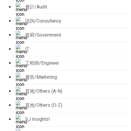
會計/Audit
諮詢/Consultancy
政府/Government
IT
工程師/Engineer
廣告/Marketing
其他/Others (A-N)
其他/Others (O-Z)
SJ Insights!