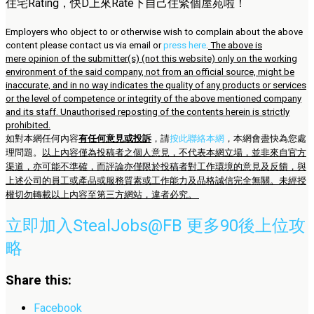
住宅Rating，快D上來Rate下自己住緊個屋苑啦！
Employers who object to or otherwise wish to complain about the above
content please contact us via email or
press here
.
The above is
mere opinion of the submitter(s) (not this website) only on the working
environment of the said company, not from an official source, might be
inaccurate, and in no way indicates the quality of any products or services
or the level of competence or integrity of the above mentioned company
and its staff. Unauthorised reposting of the contents herein is strictly
prohibited.
如對本網任何內容
有任何意見或投訴
，請
按此聯絡本網
，本網會盡快為您處
理問題。
以上內容僅為投稿者之個人意見，不代表本網立場，並非來自官方
渠道，亦可能不準確，而評論亦僅限於投稿者對工作環境的意見及反饋，與
上述公司的員工或產品或服務質素或工作能力及品格誠信完全無關。未經授
權切勿轉載以上內容至第三方網站，違者必究。
立即加入StealJobs@FB 更多90後上位攻
略
Share this:
Facebook