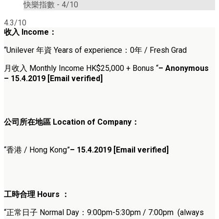
快樂指數 -
4/10
4.3/10
收入 Income：
“Unilever 年資 Years of experience：0年 / Fresh Grad
月收入 Monthly Income HK$25,000 + Bonus “
– Anonymous
– 15.4.2019 [Email verified]
公司所在地區 Location of Company：
“香港 / Hong Kong”
– 15.4.2019 [Email verified]
工時合理 Hours ：
“正常日子 Normal Day：9:00pm-5:30pm / 7:00pm (always