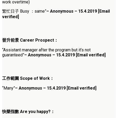
work overtime)
繁忙日子 Busy ：same”
– Anonymous – 15.4.2019 [Email
verified]
晉升前景 Career Prospect：
“Assistant manager after the program but it’s not
guaranteed”
– Anonymous – 15.4.2019 [Email verified]
工作範圍 Scope of Work：
“Many”
– Anonymous – 15.4.2019 [Email verified]
快樂指數 Are you happy?：