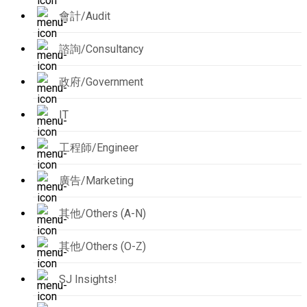
會計/Audit
諮詢/Consultancy
政府/Government
IT
工程師/Engineer
廣告/Marketing
其他/Others (A-N)
其他/Others (O-Z)
SJ Insights!