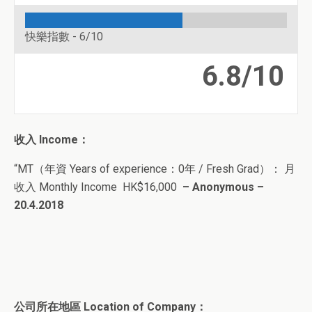
快樂指數 -
6/10
6.8/10
收入
Income
：
“MT（
年資 Years of experience：0年 / Fresh Grad
）
： 月
收入 Monthly Income HK$16,000
– Anonymous –
20.4.2018
公司所在地區 Location of Company：