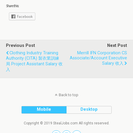
Share this:
Facebook
Previous Post
Next Post
Clothing Industry Training
Merrill IFN Corporation CS
Associate/Account Executive
Authority (CITA) 製衣業訓練
Salary 收入
局 Project Assistant Salary 收
入
Back to top
Mobile
Desktop
Copyright © 2019 StealJobs.com All rights reserved.