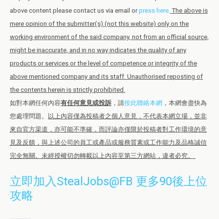
above content please contact us via email or
press here
.
The above is
mere opinion of the submitter(s) (not this website) only on the
working environment of the said company, not from an official source,
might be inaccurate, and in no way indicates the quality of any
products or services or the level of competence or integrity of the
above mentioned company and its staff. Unauthorised reposting of
the contents herein is strictly prohibited.
如對本網任何內容
有任何意見或投訴
，請
按此聯絡本網
，本網會盡快為
您處理問題。
以上內容僅為投稿者之個人意見，不代表本網立場，並非
來自官方渠道，亦可能不準確，而評論亦僅限於投稿者對工作環境的意
見及反饋，與上述公司的員工或產品或服務質素或工作能力及品格誠信
完全無關。未經授權切勿轉載以上內容至第三方網站，違者必究。
立即加入StealJobs@FB 更多90後上位
攻略