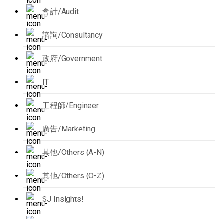
會計/Audit
諮詢/Consultancy
政府/Government
IT
工程師/Engineer
廣告/Marketing
其他/Others (A-N)
其他/Others (O-Z)
SJ Insights!