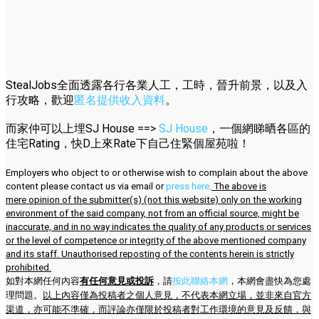
StealJobs全面透露各行各業人工，工時，晉升前景，以及入
行攻略，歡迎
匿名提供收入資料
。
而家仲可以上埋SJ House ==>
SJ House
，一個網睇晒各區的
住宅Rating，快D上來Rate下自己住緊個屋苑啦！
Employers who object to or otherwise wish to complain about the above
content please contact us via email or
press here
.
The above is
mere opinion of the submitter(s) (not this website) only on the working
environment of the said company, not from an official source, might be
inaccurate, and in no way indicates the quality of any products or services
or the level of competence or integrity of the above mentioned company
and its staff. Unauthorised reposting of the contents herein is strictly
prohibited.
如對本網任何內容
有任何意見或投訴
，請
按此聯絡本網
，本網會盡快為您處
理問題。
以上內容僅為投稿者之個人意見，不代表本網立場，並非來自官方
渠道，亦可能不準確，而評論亦僅限於投稿者對工作環境的意見及反饋，與