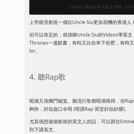
Credit: 蕭叔叔英式英文學會 Uncle Siu
上帝能否創造一個比Uncle Siu更加屈機的香港人 
但可以肯定的，就係睇Uncle Siu的Videos學
Thrones一邊默書，有時又比你串下佢肥，有
lor。
4. 聽Rap歌
呢個又係獨門秘笈。聽流行歌都唔係唔得，但Rap
夠快，好似急口令咁 (咁講Rap 當堂好似好膠)。
尤其係想做個粗俗的英文人的話，可以跟住Eminem
到下講英文。