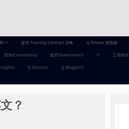
料<<
提供 Training Contract 攻略
SJ Review 進階版
諮詢/Consultancy
政府/Government
IT
工程師/En
Insights!
SJ Discuss!
SJ Bloggers!
英文？