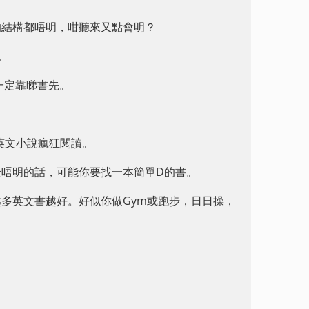
的結構都唔明，咁聽來又點會明？
。
一定靠睇書先。
本英文小說瘋狂閱讀。
唔明的話，可能你要找一本簡單D的書。
多英文書越好。好似你做Gym或跑步，日日操，
。