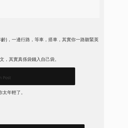
賣年齡)，一邊行路，等車，搭車，其實你一路聽緊英
學英文，其實真係袋錢入自己袋。
n Post
年你太年輕了。