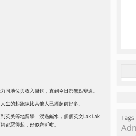
能力同地位與收入掛鉤，直到今日都無點變過。
，人生的起跑線比其他人已經超前好多。
英美等地留學，浸過鹹水，個個英文Lak Lak
Tags
阿媽都惡得起，好似齊昕咁。
Ad