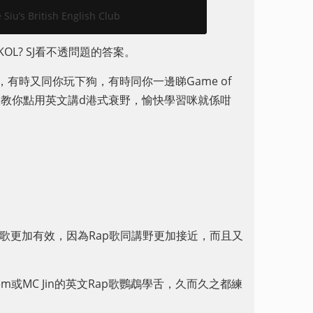
’s British English Club
KOL? SJ看不透問題的答案。
英文，有時又同你玩下狗，有時同你一邊睇Game of
時又教你點用英文講d港式衰野，愉快學習咪就係咁
歌更加有效，因為Rap歌同講野更加接近，而且又
或MC Jin的英文Rap歌鸚鵡學舌，久而久之都練