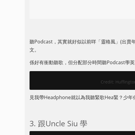
聽Podcast，其實就好似以前咩「靈格風」(出
文。
係好有衝動聽歌，但分配部分時間聽Podcast
Credit: Huffingto
見我帶Headphone就以為我聽緊歌Hea緊？少
3. 跟Uncle Siu 學