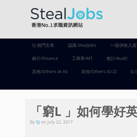
SJ 熱門文章
認識 StealJobs
>>提供收入資
銀行/Finance
工商界/MT
會計/Audit
其他/Others (A-N)
其他/Others (O-Z)
SJ 
「窮L 」如何學好
By
SJ
on
July 22, 2017