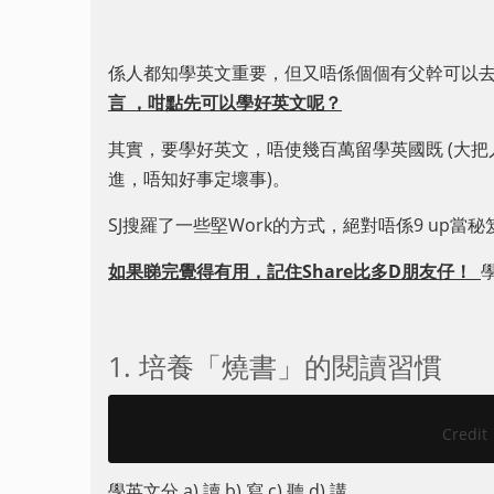
係人都知學英文重要，但又唔係個個有父幹可以去英國讀B
言 ，咁點先可以學好英文呢？
其實，要學好英文，唔使幾百萬留學英國既 (大
進，唔知好事定壞事)。
SJ搜羅了一些堅Work的方式，絕對唔係9 up當
如果睇完覺得有用，記住Share比多D朋友仔！
1. 培養「燒書」的閱讀習慣
Cred
學英文分 a) 讀 b) 寫 c) 聽 d) 講。