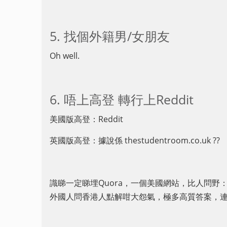
5. 找個外籍男/女朋友
Oh well.
6. 唔上高登 轉行上Reddit
美國版高登：Reddit
英國版高登：據說係 thestudentroom.co.uk ??
識睇一定睇埋Quora，一個美國網站，比人問
外國人問香港人點解咁大怨氣，極多高質答案，連O