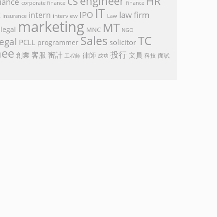
cs
engineer
HR
iance
corporate finance
finance
IT
k
IPO
law firm
intern
interview
Law
insurance
marketing
MT
legal
MNC
NGO
TC
Sales
egal
PCLL
solicitor
programmer
nee
投行
客服
審計
創業
律師
文員
面試
工程師
科技
成功