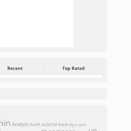
Recent
Top Rated
min
Analyst
Audit
bank
AUDITOR
clerk
Big 4