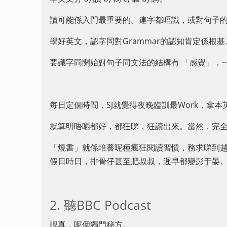
讀可能係入門最重要的。連字都唔識，或對句子
學好英文，認字同對Grammar的認知肯定係根基
要識字同開始對句子同文法的結構有 「感覺」，
每日定個時間，SJ就覺得夜晚臨訓最Work，拿
就算明唔晒都好，都狂睇，狂讀出來。當然，完全
「燒書」就係培養呢種瘋狂閱讀習慣，務求睇到越
假日時日，排骨仔甚至肥叔叔，遲早都變彭于晏
2. 聽BBC Podcast
認真，呢個獨門秘方。