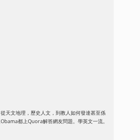
野：從天文地理，歷史人文，到教人如何發達甚至係
bama都上Quora解答網友問題。學英文一流。