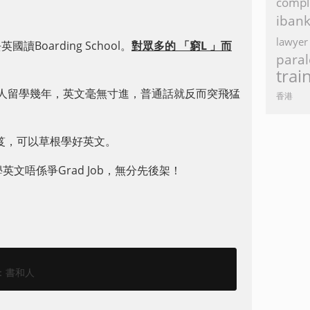
compl
iban
lawyer
oarding School。
對眾多的 「窮L 」而
paral
trai
把人留學幾年，英文毫無寸進，普通話就反而突飛猛
香港
秘笈，可以草根學好英文。
學英文唔係爭Grad Job，無分先後架！
it：書和人