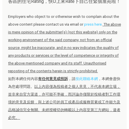
各區的住宅Rating，快D上來Rate下自己住緊個屋苑啦！
Employers who object to or otherwise wish to complain about the
above content please contact us via email or
press here
.
The above
is mere opinion of the submitter(s) (not this website) only on the
working environment of the said company, not from an official
source, might be inaccurate, and in no way indicates the quality of
any products or services or the level of competence or integrity of
the above mentioned company and its staff. Unauthorised
reposting of the contents herein is strictly prohibited.
如對本網任何內容
有任何意見或投訴
，請
按此聯絡本網
，本網會盡快
為您處理問題。
以上內容僅為投稿者之個人意見，不代表本網立場，
並非來自官方渠道，亦可能不準確，而評論亦僅限於投稿者對工作環
境的意見及反饋，與上述公司的員工或產品或服務質素或工作能力及
品格誠信完全無關。未經授權切勿轉載以上內容至第三方網站，違者
必究。