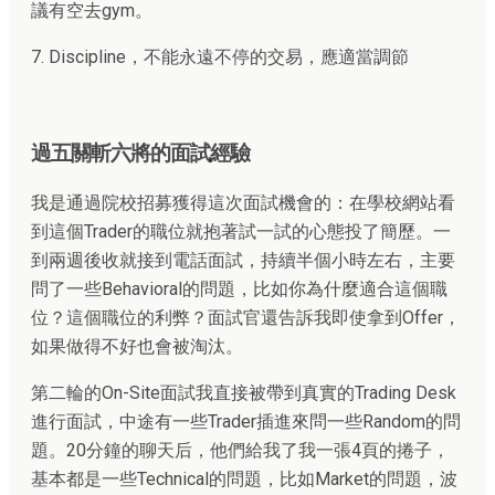
議有空去gym。
7. Discipline，不能永遠不停的交易，應適當調節
過五關斬六將的面試經驗
我是通過院校招募獲得這次面試機會的：在學校網站看
到這個Trader的職位就抱著試一試的心態投了簡歷。一
到兩週後收就接到電話面試，持續半個小時左右，主要
問了一些Behavioral的問題，比如你為什麼適合這個職
位？這個職位的利弊？面試官還告訴我即使拿到Offer，
如果做得不好也會被淘汰。
第二輪的On-Site面試我直接被帶到真實的Trading Desk
進行面試，中途有一些Trader插進來問一些Random的問
題。20分鐘的聊天后，他們給我了我一張4頁的捲子，
基本都是一些Technical的問題，比如Market的問題，波