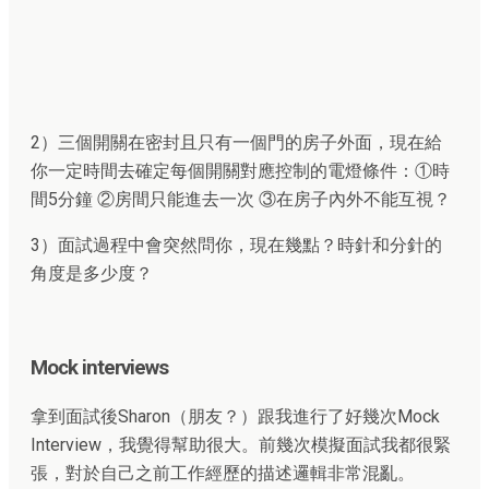
2）三個開關在密封且只有一個門的房子外面，現在給
你一定時間去確定每個開關對應控制的電燈條件：①時
間5分鐘 ②房間只能進去一次 ③在房子內外不能互視？
3）面試過程中會突然問你，現在幾點？時針和分針的
角度是多少度？
Mock interviews
拿到面試後Sharon（朋友？）跟我進行了好幾次Mock
Interview，我覺得幫助很大。前幾次模擬面試我都很緊
張，對於自己之前工作經歷的描述邏輯非常混亂。