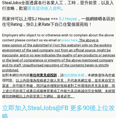
StealJobs全面透露各行各業人工，工時，晉升前景，以及入
行攻略，歡迎
匿名提供收入資料
。
而家仲可以上埋SJ House ==>
SJ House
，一個網睇晒各區的
住宅Rating，快D上來Rate下自己住緊個屋苑啦！
Employers who object to or otherwise wish to complain about the above
content please contact us via email or
press here
.
The above is
mere opinion of the submitter(s) (not this website) only on the working
environment of the said company, not from an official source, might be
inaccurate, and in no way indicates the quality of any products or services
or the level of competence or integrity of the above mentioned company
and its staff. Unauthorised reposting of the contents herein is strictly
prohibited.
如對本網任何內容
有任何意見或投訴
，請
按此聯絡本網
，本網會盡快為您處
理問題。
以上內容僅為投稿者之個人意見，不代表本網立場，並非來自官方
渠道，亦可能不準確，而評論亦僅限於投稿者對工作環境的意見及反饋，與
上述公司的員工或產品或服務質素或工作能力及品格誠信完全無關。未經授
權切勿轉載以上內容至第三方網站，違者必究。
立即加入StealJobs@FB 更多90後上位攻
略