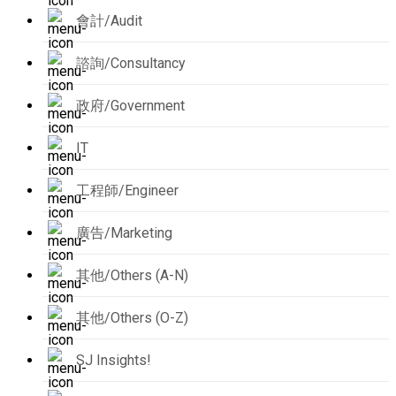
會計/Audit
諮詢/Consultancy
政府/Government
IT
工程師/Engineer
廣告/Marketing
其他/Others (A-N)
其他/Others (O-Z)
SJ Insights!